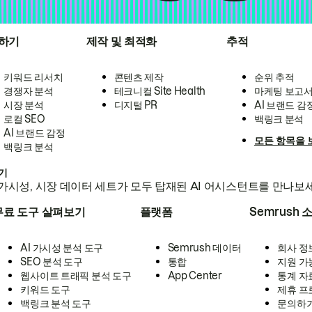
하기
제작 및 최적화
추적
키워드 리서치
콘텐츠 제작
순위 추적
경쟁자 분석
테크니컬 Site Health
마케팅 보고
시장 분석
디지털 PR
AI 브랜드 감
로컬 SEO
백링크 분석
AI 브랜드 감정
모든 항목을 
백링크 분석
하기
가시성, 시장 데이터 세트가 모두 탑재된 AI 어시스턴트를 만나보
무료 도구 살펴보기
플랫폼
Semrush 
AI 가시성 분석 도구
Semrush 데이터
회사 정
SEO 분석 도구
통합
지원 가
웹사이트 트래픽 분석 도구
App Center
통계 자
키워드 도구
제휴 프
백링크 분석 도구
문의하