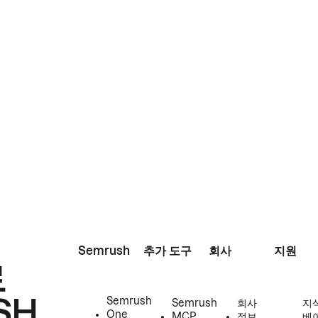
Semrush
추가 도구
회사
지원
로
SH
Semrush
Semrush
회사
지
One
MCP
정보
베