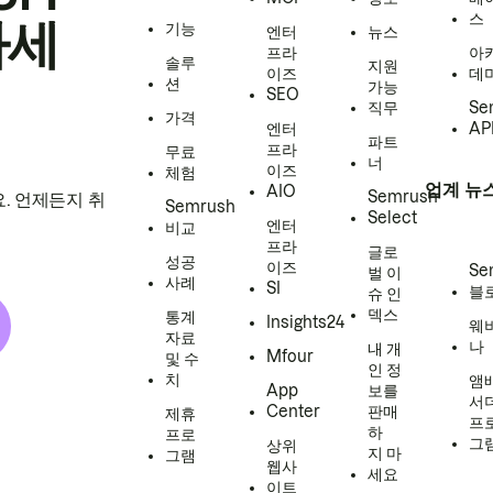
스
하세
기능
엔터
뉴스
프라
아
솔루
지원
이즈
데
션
가능
SEO
직무
Se
가격
엔터
AP
파트
프라
무료
너
이즈
체험
업계 뉴
AIO
Semrush
. 언제든지 취
Semrush
Select
엔터
비교
프라
글로
성공
이즈
Se
벌 이
사례
SI
블
슈 인
덱스
통계
Insights24
웨
자료
나
내 개
Mfour
및 수
인 정
치
앰
App
보를
서
Center
판매
제휴
프
하
프로
그
상위
지 마
그램
웹사
세요
이트