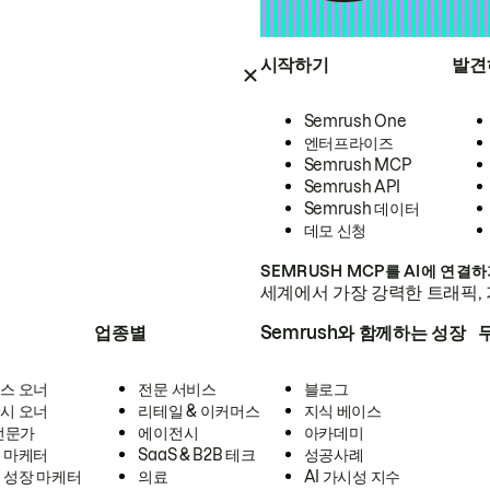
시작하기
발견
Semrush One
엔터프라이즈
Semrush MCP
Semrush API
Semrush 데이터
데모 신청
SEMRUSH MCP를 AI에 연결
세계에서 가장 강력한 트래픽, 
업종별
Semrush와 함께하는 성장
스 오너
전문 서비스
블로그
시 오너
리테일 & 이커머스
지식 베이스
 전문가
에이전시
아카데미
 마케터
SaaS & B2B 테크
성공사례
 성장 마케터
의료
AI 가시성 지수