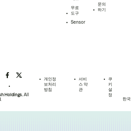
문의
무료
하기
도구
Sensor
개인정
서비
쿠
보처리
스 약
키
방침
관
설
h Holdings.
All
정
한국
.