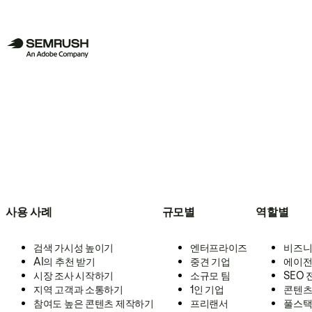
사용 사례
규모별
역할별
검색 가시성 높이기
엔터프라이즈
비즈니
AI의 추천 받기
중견 기업
에이전
시장 조사 시작하기
소규모 팀
SEO
지역 고객과 소통하기
1인 기업
콘텐츠
참여도 높은 콘텐츠 제작하기
프리랜서
풀스택