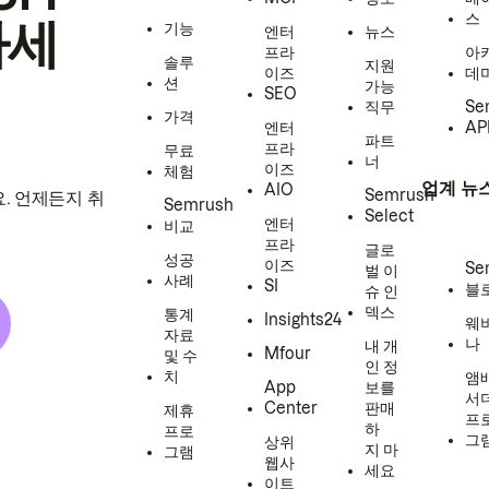
스
하세
기능
엔터
뉴스
프라
아
솔루
지원
이즈
데
션
가능
SEO
직무
Se
가격
엔터
AP
파트
프라
무료
너
이즈
체험
업계 뉴
AIO
Semrush
. 언제든지 취
Semrush
Select
엔터
비교
프라
글로
성공
이즈
Se
벌 이
사례
SI
블
슈 인
덱스
통계
Insights24
웨
자료
나
내 개
Mfour
및 수
인 정
치
앰
App
보를
서
Center
판매
제휴
프
하
프로
그
상위
지 마
그램
웹사
세요
이트