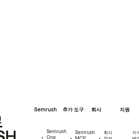
Semrush
추가 도구
회사
지원
로
SH
Semrush
Semrush
회사
지
One
MCP
정보
베