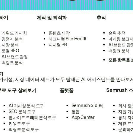
하기
제작 및 최적화
추적
키워드 리서치
콘텐츠 제작
순위 추적
경쟁자 분석
테크니컬 Site Health
마케팅 보고
시장 분석
디지털 PR
AI 브랜드 감
로컬 SEO
백링크 분석
AI 브랜드 감정
모든 항목을 
백링크 분석
하기
가시성, 시장 데이터 세트가 모두 탑재된 AI 어시스턴트를 만나보
무료 도구 살펴보기
플랫폼
Semrush 
AI 가시성 분석 도구
Semrush 데이터
회사 정
SEO 분석 도구
통합
지원 가
웹사이트 트래픽 분석 도구
App Center
통계 자
키워드 도구
제휴 프
백링크 분석 도구
문의하