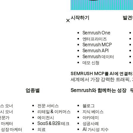
시작하기
발견
Semrush One
엔터프라이즈
Semrush MCP
Semrush API
Semrush 데이터
데모 신청
SEMRUSH MCP를 AI에 연결
세계에서 가장 강력한 트래픽, 
업종별
Semrush와 함께하는 성장
스 오너
전문 서비스
블로그
시 오너
리테일 & 이커머스
지식 베이스
 전문가
에이전시
아카데미
 마케터
SaaS & B2B 테크
성공사례
 성장 마케터
의료
AI 가시성 지수