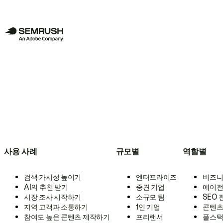
사용 사례
규모별
역할별
검색 가시성 높이기
엔터프라이즈
비즈니
AI의 추천 받기
중견 기업
에이전
시장 조사 시작하기
소규모 팀
SEO
지역 고객과 소통하기
1인 기업
콘텐츠
참여도 높은 콘텐츠 제작하기
프리랜서
풀스택