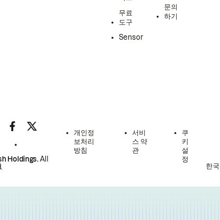
문의
무료
하기
도구
Sensor
개인정
서비
쿠
보처리
스 약
키
방침
관
설
h Holdings.
All
정
한국
.