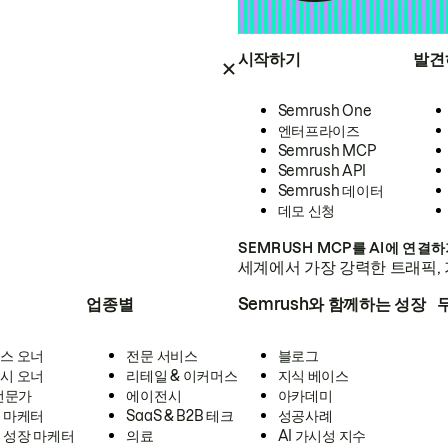
시작하기
발견
Semrush One
엔터프라이즈
Semrush MCP
Semrush API
Semrush 데이터
데모 신청
SEMRUSH MCP를 AI에 연결
세계에서 가장 강력한 트래픽, 
업종별
Semrush와 함께하는 성장
스 오너
전문 서비스
블로그
시 오너
리테일 & 이커머스
지식 베이스
 전문가
에이전시
아카데미
 마케터
SaaS & B2B 테크
성공사례
 성장 마케터
의료
AI 가시성 지수