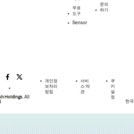
문의
무료
하기
도구
Sensor
개인정
서비
쿠
보처리
스 약
키
방침
관
설
h Holdings.
All
정
한국
.