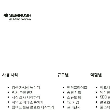
사용 사례
규모별
역할별
검색 가시성 높이기
엔터프라이즈
비즈니
AI의 추천 받기
중견 기업
에이전
시장 조사 시작하기
소규모 팀
SEO
지역 고객과 소통하기
1인 기업
콘텐츠
참여도 높은 콘텐츠 제작하기
프리랜서
풀스택