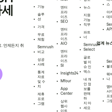
스
하세
기능
엔터
뉴스
프라
아
솔루
지원
이즈
데
션
가능
SEO
직무
Se
가격
엔터
AP
파트
프라
무료
너
이즈
체험
업계 뉴
AIO
Semrush
. 언제든지 취
Semrush
Select
엔터
비교
프라
글로
성공
이즈
Se
벌 이
사례
SI
블
슈 인
덱스
통계
Insights24
웨
자료
나
내 개
Mfour
및 수
인 정
치
앰
App
보를
서
Center
판매
제휴
프
하
프로
그
상위
지 마
그램
웹사
세요
이트