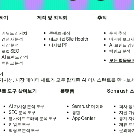
하기
제작 및 최적화
추적
키워드 리서치
콘텐츠 제작
순위 추적
경쟁자 분석
테크니컬 Site Health
마케팅 보고
시장 분석
디지털 PR
AI 브랜드 감
로컬 SEO
백링크 분석
AI 브랜드 감정
모든 항목을 
백링크 분석
하기
가시성, 시장 데이터 세트가 모두 탑재된 AI 어시스턴트를 만나보
무료 도구 살펴보기
플랫폼
Semrush 
AI 가시성 분석 도구
Semrush 데이터
회사 정
SEO 분석 도구
통합
지원 가
웹사이트 트래픽 분석 도구
App Center
통계 자
키워드 도구
제휴 프
백링크 분석 도구
문의하