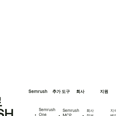
Semrush
추가 도구
회사
지원
로
SH
Semrush
Semrush
회사
지
One
MCP
정보
베