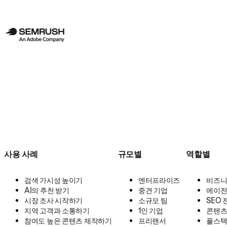
사용 사례
규모별
역할별
검색 가시성 높이기
엔터프라이즈
비즈니
AI의 추천 받기
중견 기업
에이전
시장 조사 시작하기
소규모 팀
SEO
지역 고객과 소통하기
1인 기업
콘텐츠
참여도 높은 콘텐츠 제작하기
프리랜서
풀스택