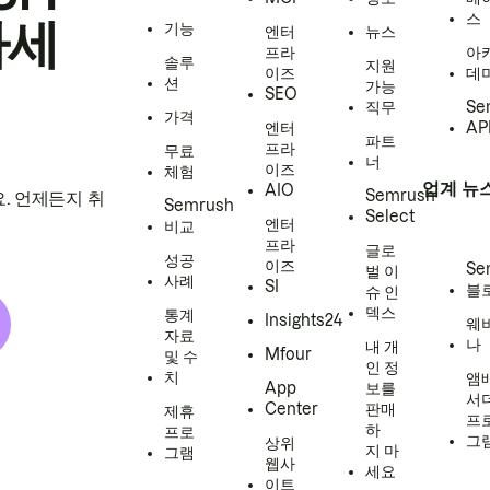
스
하세
기능
엔터
뉴스
프라
아
솔루
지원
이즈
데
션
가능
SEO
직무
Se
가격
엔터
AP
파트
프라
무료
너
이즈
체험
업계 뉴
AIO
Semrush
. 언제든지 취
Semrush
Select
엔터
비교
프라
글로
성공
이즈
Se
벌 이
사례
SI
블
슈 인
덱스
통계
Insights24
웨
자료
나
내 개
Mfour
및 수
인 정
치
앰
App
보를
서
Center
판매
제휴
프
하
프로
그
상위
지 마
그램
웹사
세요
이트