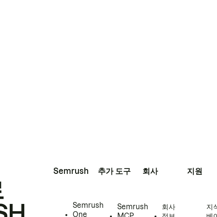
Semrush
추가 도구
회사
지원
로
SH
Semrush
Semrush
회사
지
One
MCP
정보
베