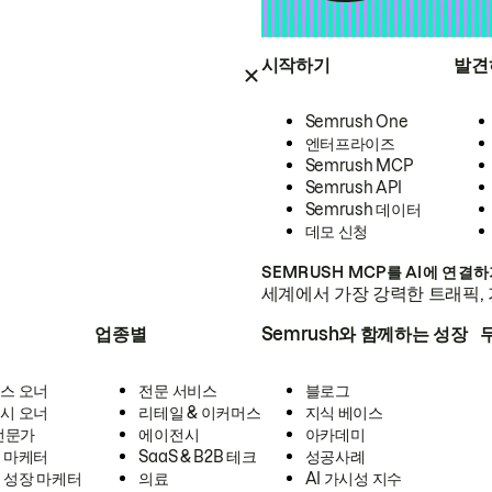
시작하기
발견
Semrush One
엔터프라이즈
Semrush MCP
Semrush API
Semrush 데이터
데모 신청
SEMRUSH MCP를 AI에 연결
세계에서 가장 강력한 트래픽, 
업종별
Semrush와 함께하는 성장
스 오너
전문 서비스
블로그
시 오너
리테일 & 이커머스
지식 베이스
 전문가
에이전시
아카데미
 마케터
SaaS & B2B 테크
성공사례
 성장 마케터
의료
AI 가시성 지수