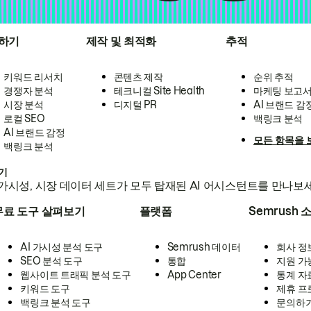
하기
제작 및 최적화
추적
키워드 리서치
콘텐츠 제작
순위 추적
경쟁자 분석
테크니컬 Site Health
마케팅 보고
시장 분석
디지털 PR
AI 브랜드 감
로컬 SEO
백링크 분석
AI 브랜드 감정
모든 항목을 
백링크 분석
하기
가시성, 시장 데이터 세트가 모두 탑재된 AI 어시스턴트를 만나보
무료 도구 살펴보기
플랫폼
Semrush 
AI 가시성 분석 도구
Semrush 데이터
회사 정
SEO 분석 도구
통합
지원 가
웹사이트 트래픽 분석 도구
App Center
통계 자
키워드 도구
제휴 프
백링크 분석 도구
문의하