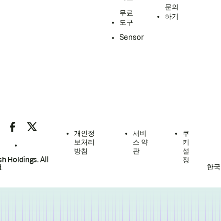
문의
무료
하기
도구
Sensor
개인정
서비
쿠
보처리
스 약
키
방침
관
설
h Holdings.
All
정
한국
.