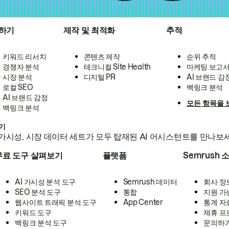
하기
제작 및 최적화
추적
키워드 리서치
콘텐츠 제작
순위 추적
경쟁자 분석
테크니컬 Site Health
마케팅 보고
시장 분석
디지털 PR
AI 브랜드 감
로컬 SEO
백링크 분석
AI 브랜드 감정
모든 항목을 
백링크 분석
하기
가시성, 시장 데이터 세트가 모두 탑재된 AI 어시스턴트를 만나보
무료 도구 살펴보기
플랫폼
Semrush 
AI 가시성 분석 도구
Semrush 데이터
회사 정
SEO 분석 도구
통합
지원 가
웹사이트 트래픽 분석 도구
App Center
통계 자
키워드 도구
제휴 프
백링크 분석 도구
문의하