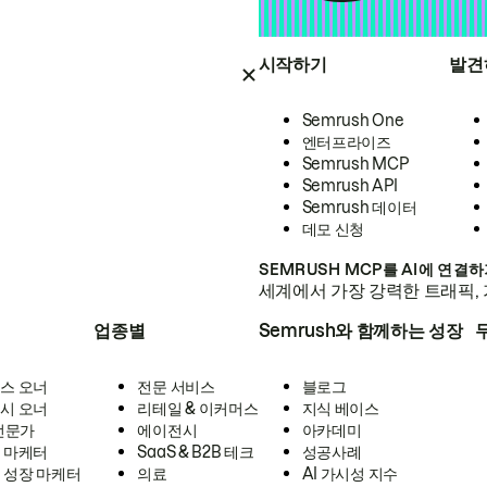
시작하기
발견
Semrush One
엔터프라이즈
Semrush MCP
Semrush API
Semrush 데이터
데모 신청
SEMRUSH MCP를 AI에 연결
세계에서 가장 강력한 트래픽, 
업종별
Semrush와 함께하는 성장
스 오너
전문 서비스
블로그
시 오너
리테일 & 이커머스
지식 베이스
 전문가
에이전시
아카데미
 마케터
SaaS & B2B 테크
성공사례
 성장 마케터
의료
AI 가시성 지수