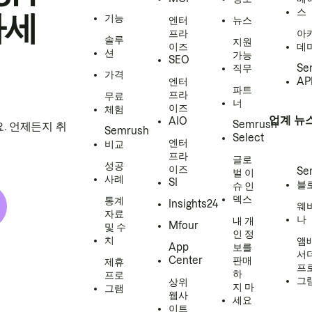
스
하세
기능
엔터
뉴스
프라
아
솔루
지원
이즈
데
션
가능
SEO
직무
Se
가격
엔터
AP
파트
프라
무료
너
이즈
체험
업계 뉴
AIO
Semrush
. 언제든지 취
Semrush
Select
엔터
비교
프라
글로
성공
이즈
Se
벌 이
사례
SI
블
슈 인
덱스
통계
Insights24
웨
자료
나
내 개
Mfour
및 수
인 정
치
앰
App
보를
서
Center
판매
제휴
프
하
프로
그
상위
지 마
그램
웹사
세요
이트