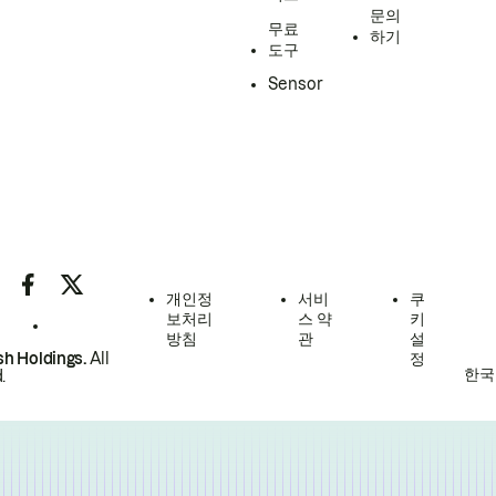
문의
무료
하기
도구
Sensor
개인정
서비
쿠
보처리
스 약
키
방침
관
설
h Holdings.
All
정
한국
.