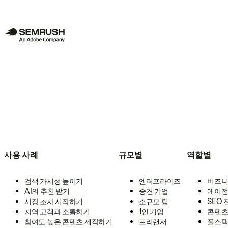
사용 사례
규모별
역할별
검색 가시성 높이기
엔터프라이즈
비즈니
AI의 추천 받기
중견 기업
에이전
시장 조사 시작하기
소규모 팀
SEO
지역 고객과 소통하기
1인 기업
콘텐츠
참여도 높은 콘텐츠 제작하기
프리랜서
풀스택