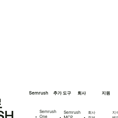
Semrush
추가 도구
회사
지원
로
SH
Semrush
Semrush
회사
지
One
MCP
정보
베