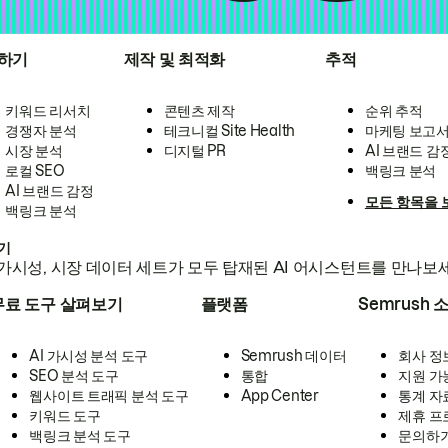
하기
제작 및 최적화
추적
키워드 리서치
콘텐츠 제작
순위 추적
경쟁자 분석
테크니컬 Site Health
마케팅 보고
시장 분석
디지털 PR
AI 브랜드 감
로컬 SEO
백링크 분석
AI 브랜드 감정
모든 항목을 
백링크 분석
하기
가시성, 시장 데이터 세트가 모두 탑재된 AI 어시스턴트를 만나보
무료 도구 살펴보기
플랫폼
Semrush 
AI 가시성 분석 도구
Semrush 데이터
회사 정
SEO 분석 도구
통합
지원 가
웹사이트 트래픽 분석 도구
App Center
통계 자
키워드 도구
제휴 프
백링크 분석 도구
문의하