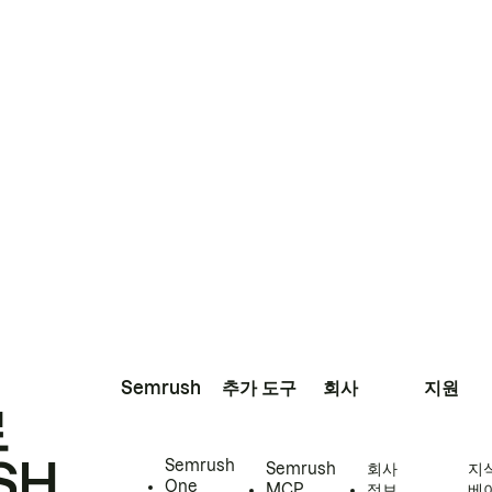
Semrush
추가 도구
회사
지원
로
SH
Semrush
Semrush
회사
지
One
MCP
정보
베