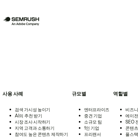
사용 사례
규모별
역할별
검색 가시성 높이기
엔터프라이즈
비즈니
AI의 추천 받기
중견 기업
에이전
시장 조사 시작하기
소규모 팀
SEO
지역 고객과 소통하기
1인 기업
콘텐츠
참여도 높은 콘텐츠 제작하기
프리랜서
풀스택