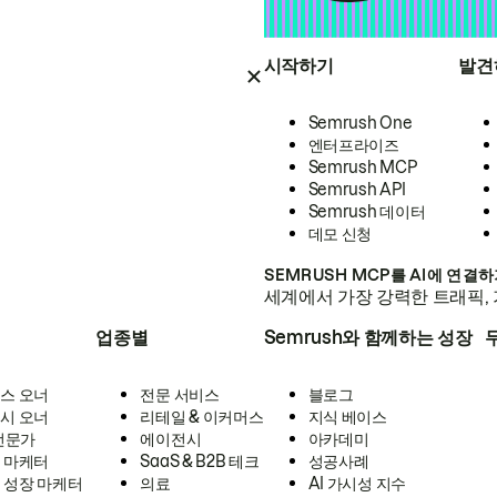
시작하기
발견
Semrush One
엔터프라이즈
Semrush MCP
Semrush API
Semrush 데이터
데모 신청
SEMRUSH MCP를 AI에 연결
세계에서 가장 강력한 트래픽, 
업종별
Semrush와 함께하는 성장
스 오너
전문 서비스
블로그
시 오너
리테일 & 이커머스
지식 베이스
 전문가
에이전시
아카데미
 마케터
SaaS & B2B 테크
성공사례
 성장 마케터
의료
AI 가시성 지수