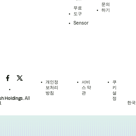
문의
무료
하기
도구
Sensor
개인정
서비
쿠
보처리
스 약
키
방침
관
설
h Holdings.
All
정
한국
.