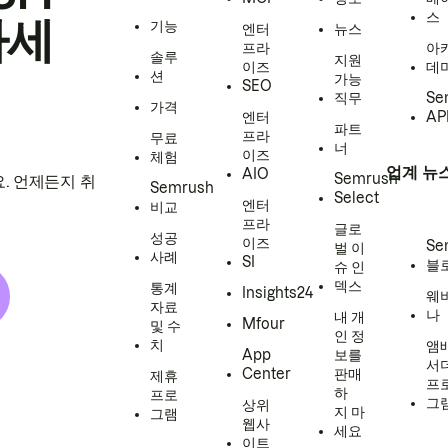
스
하세
기능
엔터
뉴스
프라
아
솔루
지원
이즈
데
션
가능
SEO
직무
Se
가격
엔터
AP
파트
프라
무료
너
이즈
체험
업계 뉴
AIO
Semrush
. 언제든지 취
Semrush
Select
엔터
비교
프라
글로
성공
이즈
Se
벌 이
사례
SI
블
슈 인
덱스
통계
Insights24
웨
자료
나
내 개
Mfour
및 수
인 정
치
앰
App
보를
서
Center
판매
제휴
프
하
프로
그
상위
지 마
그램
웹사
세요
이트