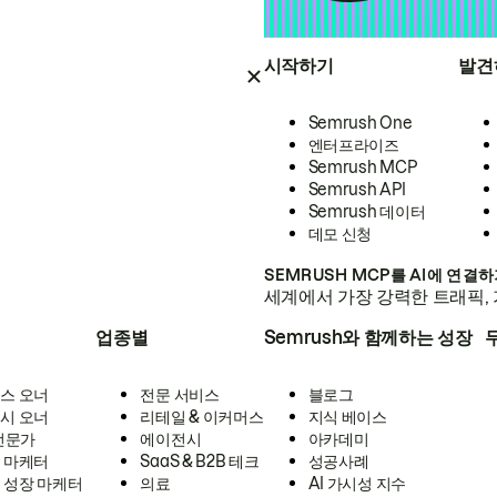
시작하기
발견
Semrush One
엔터프라이즈
Semrush MCP
Semrush API
Semrush 데이터
데모 신청
SEMRUSH MCP를 AI에 연결
세계에서 가장 강력한 트래픽, 
업종별
Semrush와 함께하는 성장
스 오너
전문 서비스
블로그
시 오너
리테일 & 이커머스
지식 베이스
 전문가
에이전시
아카데미
 마케터
SaaS & B2B 테크
성공사례
 성장 마케터
의료
AI 가시성 지수