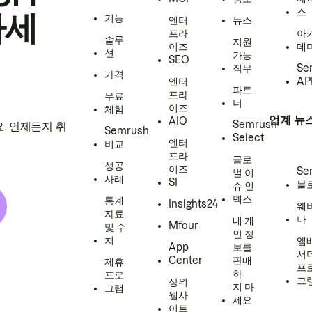
스
하세
기능
엔터
뉴스
프라
아
솔루
지원
이즈
데
션
가능
SEO
직무
Se
가격
엔터
AP
파트
프라
무료
너
이즈
체험
업계 뉴
AIO
Semrush
. 언제든지 취
Semrush
Select
엔터
비교
프라
글로
성공
이즈
Se
벌 이
사례
SI
블
슈 인
덱스
통계
Insights24
웨
자료
나
내 개
Mfour
및 수
인 정
치
앰
App
보를
서
Center
판매
제휴
프
하
프로
그
상위
지 마
그램
웹사
세요
이트