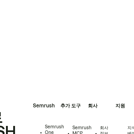
Semrush
추가 도구
회사
지원
로
SH
Semrush
Semrush
회사
지
One
MCP
정보
베