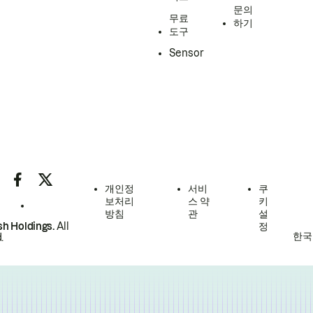
문의
무료
하기
도구
Sensor
개인정
서비
쿠
보처리
스 약
키
방침
관
설
h Holdings.
All
정
한국
.