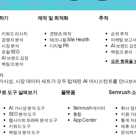
하기
제작 및 최적화
추적
키워드 리서치
콘텐츠 제작
순위 추적
경쟁자 분석
테크니컬 Site Health
마케팅 보고
시장 분석
디지털 PR
AI 브랜드 감
로컬 SEO
백링크 분석
AI 브랜드 감정
모든 항목을 
백링크 분석
하기
가시성, 시장 데이터 세트가 모두 탑재된 AI 어시스턴트를 만나보
무료 도구 살펴보기
플랫폼
Semrush 
AI 가시성 분석 도구
Semrush 데이터
회사 정
SEO 분석 도구
통합
지원 가
웹사이트 트래픽 분석 도구
App Center
통계 자
키워드 도구
제휴 프
백링크 분석 도구
문의하