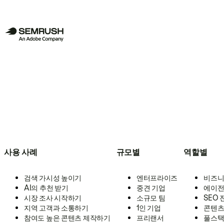
사용 사례
규모별
역할별
검색 가시성 높이기
엔터프라이즈
비즈니
AI의 추천 받기
중견 기업
에이전
시장 조사 시작하기
소규모 팀
SEO
지역 고객과 소통하기
1인 기업
콘텐츠
참여도 높은 콘텐츠 제작하기
프리랜서
풀스택