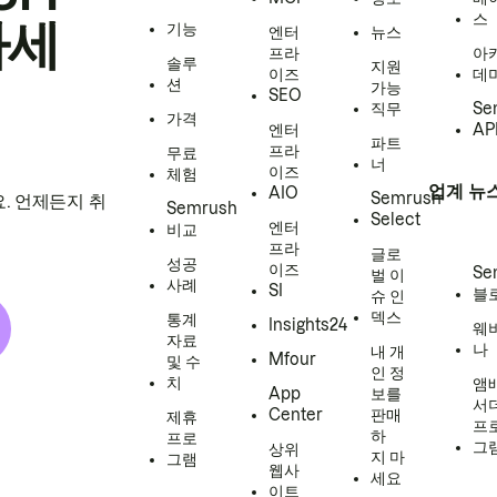
스
하세
기능
엔터
뉴스
프라
아
솔루
지원
이즈
데
션
가능
SEO
직무
Se
가격
엔터
AP
파트
프라
무료
너
이즈
체험
업계 뉴
AIO
Semrush
. 언제든지 취
Semrush
Select
엔터
비교
프라
글로
성공
이즈
Se
벌 이
사례
SI
블
슈 인
덱스
통계
Insights24
웨
자료
나
내 개
Mfour
및 수
인 정
치
앰
App
보를
서
Center
판매
제휴
프
하
프로
그
상위
지 마
그램
웹사
세요
이트