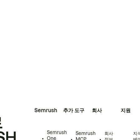
Semrush
추가 도구
회사
지원
로
SH
Semrush
Semrush
회사
지
One
MCP
정보
베