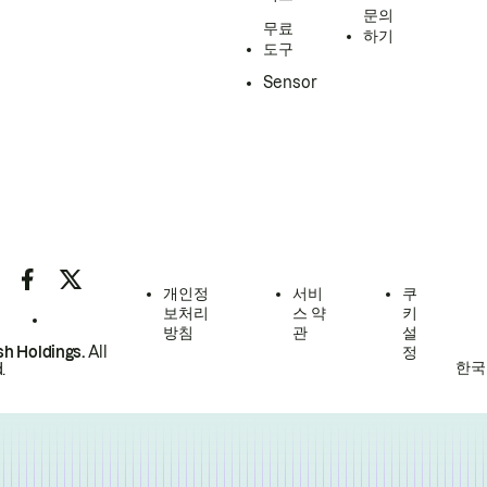
문의
무료
하기
도구
Sensor
개인정
서비
쿠
보처리
스 약
키
방침
관
설
h Holdings.
All
정
한국
.