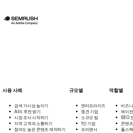
사용 사례
규모별
역할별
검색 가시성 높이기
엔터프라이즈
비즈니
AI의 추천 받기
중견 기업
에이전
시장 조사 시작하기
소규모 팀
SEO
지역 고객과 소통하기
1인 기업
콘텐츠
참여도 높은 콘텐츠 제작하기
프리랜서
풀스택