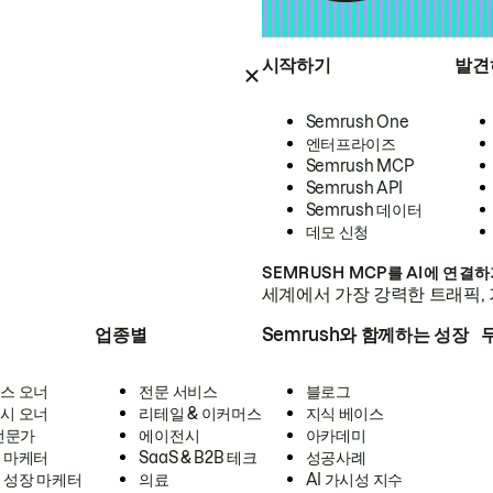
시작하기
발견
Semrush One
엔터프라이즈
Semrush MCP
Semrush API
Semrush 데이터
데모 신청
SEMRUSH MCP를 AI에 연결
세계에서 가장 강력한 트래픽, 
업종별
Semrush와 함께하는 성장
스 오너
전문 서비스
블로그
시 오너
리테일 & 이커머스
지식 베이스
 전문가
에이전시
아카데미
 마케터
SaaS & B2B 테크
성공사례
 성장 마케터
의료
AI 가시성 지수