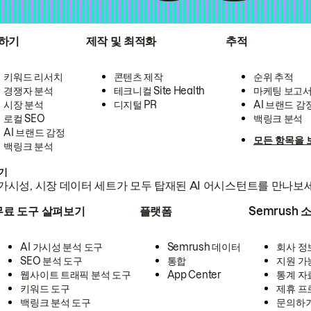
하기
제작 및 최적화
추적
키워드 리서치
콘텐츠 제작
순위 추적
경쟁자 분석
테크니컬 Site Health
마케팅 보고
시장 분석
디지털 PR
AI 브랜드 감
로컬 SEO
백링크 분석
AI 브랜드 감정
모든 항목을 
백링크 분석
하기
가시성, 시장 데이터 세트가 모두 탑재된 AI 어시스턴트를 만나보
무료 도구 살펴보기
플랫폼
Semrush 
AI 가시성 분석 도구
Semrush 데이터
회사 정
SEO 분석 도구
통합
지원 가
웹사이트 트래픽 분석 도구
App Center
통계 자
키워드 도구
제휴 프
백링크 분석 도구
문의하