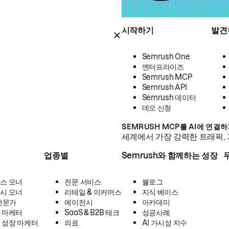
시작하기
발견
Semrush One
엔터프라이즈
Semrush MCP
Semrush API
Semrush 데이터
데모 신청
SEMRUSH MCP를 AI에 연결
세계에서 가장 강력한 트래픽, 
업종별
Semrush와 함께하는 성장
스 오너
전문 서비스
블로그
시 오너
리테일 & 이커머스
지식 베이스
 전문가
에이전시
아카데미
 마케터
SaaS & B2B 테크
성공사례
 성장 마케터
의료
AI 가시성 지수