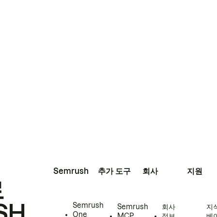
Semrush
추가 도구
회사
지원
로
SH
Semrush
Semrush
회사
지
One
MCP
정보
베