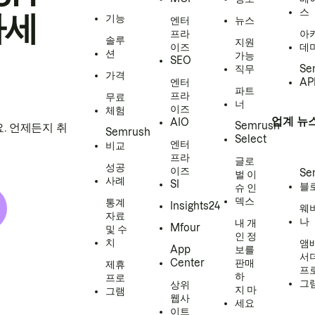
스
하세
기능
엔터
뉴스
프라
아
솔루
지원
이즈
데
션
가능
SEO
직무
Se
가격
엔터
AP
파트
프라
무료
너
이즈
체험
업계 뉴
AIO
Semrush
. 언제든지 취
Semrush
Select
엔터
비교
프라
글로
성공
이즈
Se
벌 이
사례
SI
블
슈 인
덱스
통계
Insights24
웨
자료
나
내 개
Mfour
및 수
인 정
치
앰
App
보를
서
Center
판매
제휴
프
하
프로
그
상위
지 마
그램
웹사
세요
이트