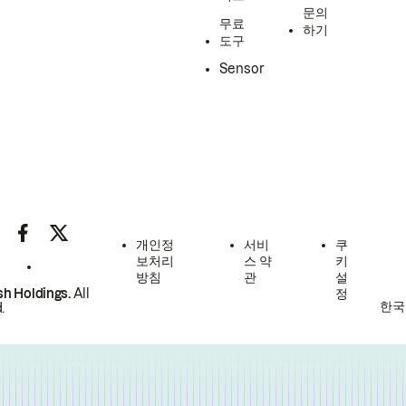
문의
무료
하기
도구
Sensor
개인정
서비
쿠
보처리
스 약
키
방침
관
설
h Holdings.
All
정
한국
.