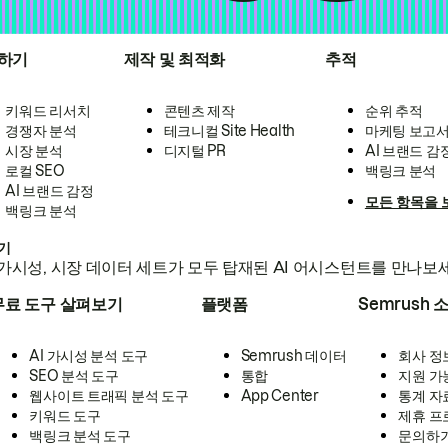
하기
제작 및 최적화
추적
키워드 리서치
콘텐츠 제작
순위 추적
경쟁자 분석
테크니컬 Site Health
마케팅 보고
시장 분석
디지털 PR
AI 브랜드 감
로컬 SEO
백링크 분석
AI 브랜드 감정
모든 항목을 
백링크 분석
하기
가시성, 시장 데이터 세트가 모두 탑재된 AI 어시스턴트를 만나보
무료 도구 살펴보기
플랫폼
Semrush 
AI 가시성 분석 도구
Semrush 데이터
회사 정
SEO 분석 도구
통합
지원 가
웹사이트 트래픽 분석 도구
App Center
통계 자
키워드 도구
제휴 프
백링크 분석 도구
문의하