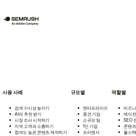
사용 사례
규모별
역할별
검색 가시성 높이기
엔터프라이즈
비즈니
AI의 추천 받기
중견 기업
에이전
시장 조사 시작하기
소규모 팀
SEO
지역 고객과 소통하기
1인 기업
콘텐츠
참여도 높은 콘텐츠 제작하기
프리랜서
풀스택