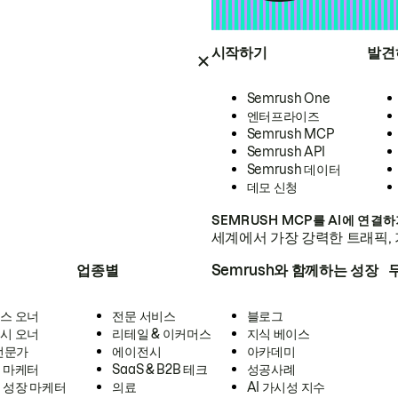
시작하기
발견
Semrush One
엔터프라이즈
Semrush MCP
Semrush API
Semrush 데이터
데모 신청
SEMRUSH MCP를 AI에 연결
세계에서 가장 강력한 트래픽, 
업종별
Semrush와 함께하는 성장
스 오너
전문 서비스
블로그
시 오너
리테일 & 이커머스
지식 베이스
 전문가
에이전시
아카데미
 마케터
SaaS & B2B 테크
성공사례
 성장 마케터
의료
AI 가시성 지수