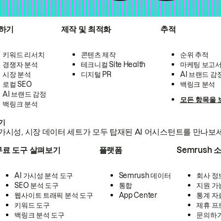
하기
제작 및 최적화
추적
키워드 리서치
콘텐츠 제작
순위 추적
경쟁자 분석
테크니컬 Site Health
마케팅 보고
시장 분석
디지털 PR
AI 브랜드 감
로컬 SEO
백링크 분석
AI 브랜드 감정
모든 항목을 
백링크 분석
하기
가시성, 시장 데이터 세트가 모두 탑재된 AI 어시스턴트를 만나보
무료 도구 살펴보기
플랫폼
Semrush 
AI 가시성 분석 도구
Semrush 데이터
회사 정
SEO 분석 도구
통합
지원 가
웹사이트 트래픽 분석 도구
App Center
통계 자
키워드 도구
제휴 프
백링크 분석 도구
문의하