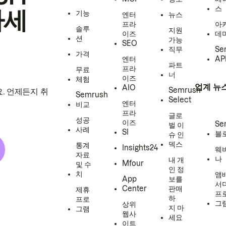
스
하세
기능
엔터
뉴스
프라
아
솔루
지원
이즈
데
션
가능
SEO
직무
Se
가격
엔터
AP
파트
프라
무료
너
이즈
체험
업계 뉴
AIO
Semrush
. 언제든지 취
Semrush
Select
엔터
비교
프라
글로
성공
이즈
Se
벌 이
사례
SI
블
슈 인
덱스
통계
Insights24
웨
자료
나
내 개
Mfour
및 수
인 정
치
앰
App
보를
서
Center
판매
제휴
프
하
프로
그
상위
지 마
그램
웹사
세요
이트