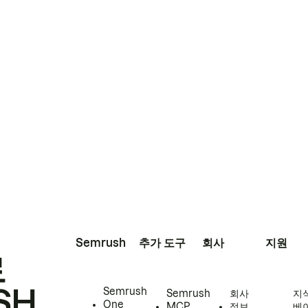
Semrush
추가 도구
회사
지원
로
SH
Semrush
Semrush
회사
지
One
MCP
정보
베