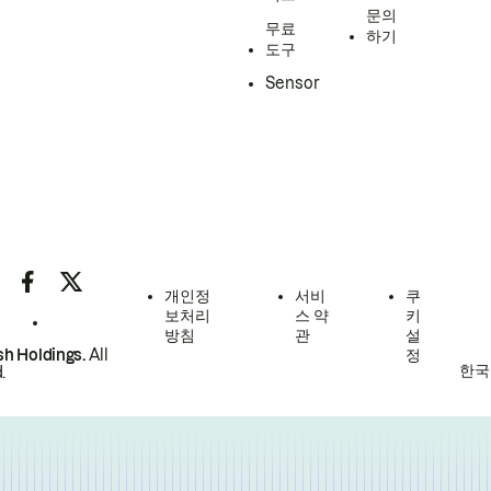
문의
무료
하기
도구
Sensor
개인정
서비
쿠
보처리
스 약
키
방침
관
설
h Holdings.
All
정
한국
.