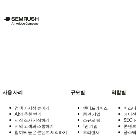
사용 사례
규모별
역할별
검색 가시성 높이기
엔터프라이즈
비즈니
AI의 추천 받기
중견 기업
에이전
시장 조사 시작하기
소규모 팀
SEO
지역 고객과 소통하기
1인 기업
콘텐츠
참여도 높은 콘텐츠 제작하기
프리랜서
풀스택