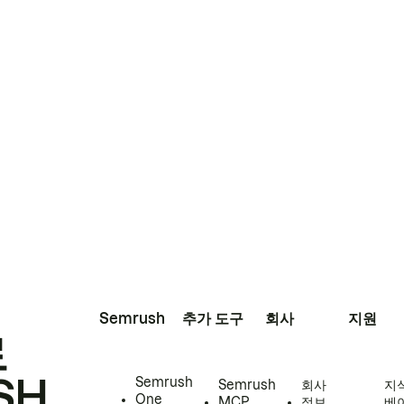
Semrush
추가 도구
회사
지원
로
SH
Semrush
Semrush
회사
지
One
MCP
정보
베