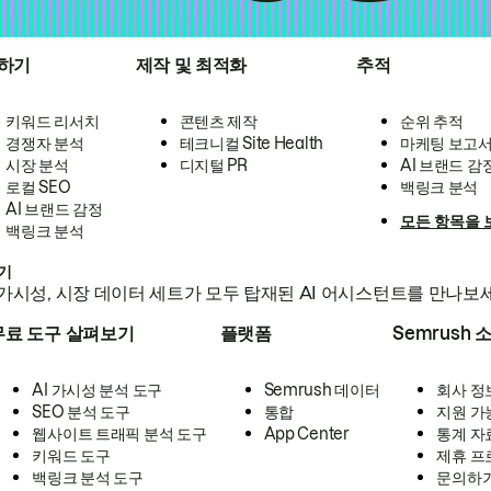
하기
제작 및 최적화
추적
키워드 리서치
콘텐츠 제작
순위 추적
경쟁자 분석
테크니컬 Site Health
마케팅 보고
시장 분석
디지털 PR
AI 브랜드 감
로컬 SEO
백링크 분석
AI 브랜드 감정
모든 항목을 
백링크 분석
하기
가시성, 시장 데이터 세트가 모두 탑재된 AI 어시스턴트를 만나보
무료 도구 살펴보기
플랫폼
Semrush 
AI 가시성 분석 도구
Semrush 데이터
회사 정
SEO 분석 도구
통합
지원 가
웹사이트 트래픽 분석 도구
App Center
통계 자
키워드 도구
제휴 프
백링크 분석 도구
문의하