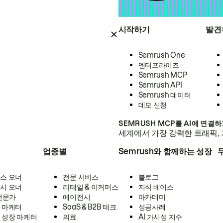
시작하기
발견
Semrush One
엔터프라이즈
Semrush MCP
Semrush API
Semrush 데이터
데모 신청
SEMRUSH MCP를 AI에 연결
세계에서 가장 강력한 트래픽, 
업종별
Semrush와 함께하는 성장
스 오너
전문 서비스
블로그
시 오너
리테일 & 이커머스
지식 베이스
 전문가
에이전시
아카데미
 마케터
SaaS & B2B 테크
성공사례
 성장 마케터
의료
AI 가시성 지수