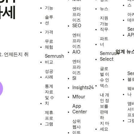
스
하세
기능
엔터
뉴스
프라
아
솔루
지원
이즈
데
션
가능
SEO
직무
Se
가격
엔터
AP
파트
프라
무료
너
이즈
체험
업계 뉴
AIO
Semrush
. 언제든지 취
Semrush
Select
엔터
비교
프라
글로
성공
이즈
Se
벌 이
사례
SI
블
슈 인
덱스
통계
Insights24
웨
자료
나
내 개
Mfour
및 수
인 정
치
앰
App
보를
서
Center
판매
제휴
프
하
프로
그
상위
지 마
그램
웹사
세요
이트