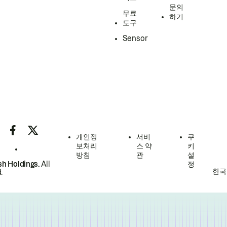
문의
무료
하기
도구
Sensor
개인정
서비
쿠
보처리
스 약
키
방침
관
설
h Holdings.
All
정
한국
.