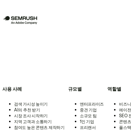
사용 사례
규모별
역할별
검색 가시성 높이기
엔터프라이즈
비즈니
AI의 추천 받기
중견 기업
에이전
시장 조사 시작하기
소규모 팀
SEO
지역 고객과 소통하기
1인 기업
콘텐츠
참여도 높은 콘텐츠 제작하기
프리랜서
풀스택