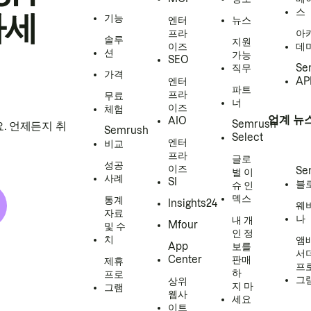
스
하세
기능
엔터
뉴스
프라
아
솔루
지원
이즈
데
션
가능
SEO
직무
Se
가격
엔터
AP
파트
프라
무료
너
이즈
체험
업계 뉴
AIO
Semrush
. 언제든지 취
Semrush
Select
엔터
비교
프라
글로
성공
이즈
Se
벌 이
사례
SI
블
슈 인
덱스
통계
Insights24
웨
자료
나
내 개
Mfour
및 수
인 정
치
앰
App
보를
서
Center
판매
제휴
프
하
프로
그
상위
지 마
그램
웹사
세요
이트