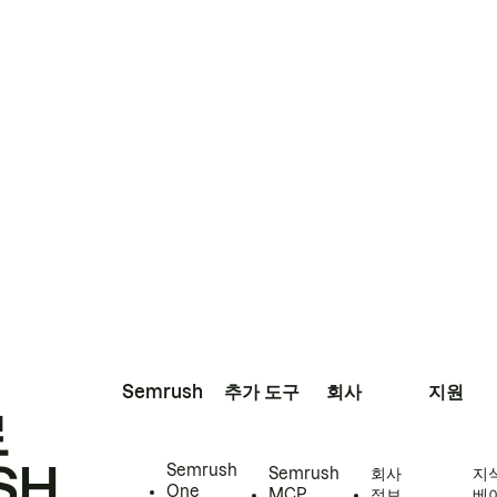
Semrush
추가 도구
회사
지원
로
SH
Semrush
Semrush
회사
지
One
MCP
정보
베