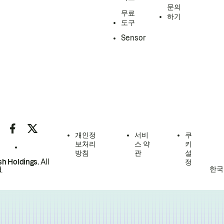
문의
무료
하기
도구
Sensor
개인정
서비
쿠
보처리
스 약
키
방침
관
설
h Holdings.
All
정
한국
.