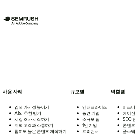
사용 사례
규모별
역할별
검색 가시성 높이기
엔터프라이즈
비즈니
AI의 추천 받기
중견 기업
에이전
시장 조사 시작하기
소규모 팀
SEO
지역 고객과 소통하기
1인 기업
콘텐츠
참여도 높은 콘텐츠 제작하기
프리랜서
풀스택