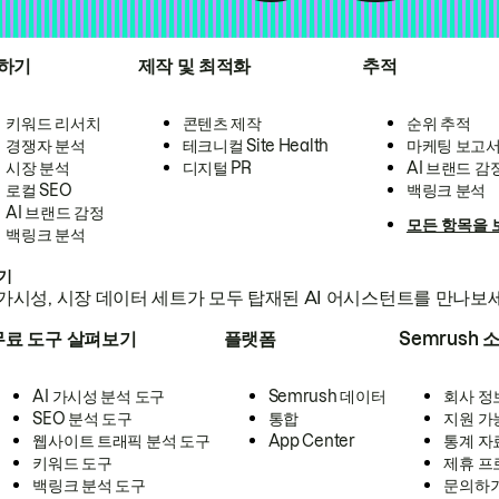
하기
제작 및 최적화
추적
키워드 리서치
콘텐츠 제작
순위 추적
경쟁자 분석
테크니컬 Site Health
마케팅 보고
시장 분석
디지털 PR
AI 브랜드 감
로컬 SEO
백링크 분석
AI 브랜드 감정
모든 항목을 
백링크 분석
하기
가시성, 시장 데이터 세트가 모두 탑재된 AI 어시스턴트를 만나보
무료 도구 살펴보기
플랫폼
Semrush 
AI 가시성 분석 도구
Semrush 데이터
회사 정
SEO 분석 도구
통합
지원 가
웹사이트 트래픽 분석 도구
App Center
통계 자
키워드 도구
제휴 프
백링크 분석 도구
문의하