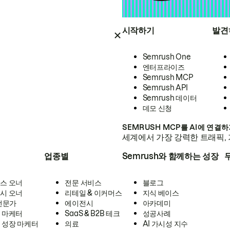
시작하기
발견
Semrush One
엔터프라이즈
Semrush MCP
Semrush API
Semrush 데이터
데모 신청
SEMRUSH MCP를 AI에 연결
세계에서 가장 강력한 트래픽, 
업종별
Semrush와 함께하는 성장
스 오너
전문 서비스
블로그
시 오너
리테일 & 이커머스
지식 베이스
 전문가
에이전시
아카데미
 마케터
SaaS & B2B 테크
성공사례
 성장 마케터
의료
AI 가시성 지수