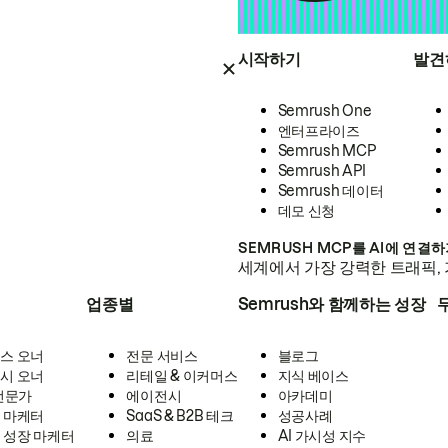
시작하기
발견
Semrush One
엔터프라이즈
Semrush MCP
Semrush API
Semrush 데이터
데모 신청
SEMRUSH MCP를 AI에 연결
세계에서 가장 강력한 트래픽, 
업종별
Semrush와 함께하는 성장
스 오너
전문 서비스
블로그
시 오너
리테일 & 이커머스
지식 베이스
 전문가
에이전시
아카데미
 마케터
SaaS & B2B 테크
성공사례
 성장 마케터
의료
AI 가시성 지수