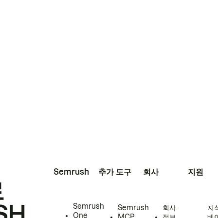
Semrush
추가 도구
회사
지원
로
SH
Semrush
Semrush
회사
지
One
MCP
정보
베