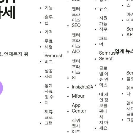
스
하세
기능
엔터
뉴스
프라
아
솔루
지원
이즈
데
션
가능
SEO
직무
Se
가격
엔터
AP
파트
프라
무료
너
이즈
체험
업계 뉴
AIO
Semrush
. 언제든지 취
Semrush
Select
엔터
비교
프라
글로
성공
이즈
Se
벌 이
사례
SI
블
슈 인
덱스
통계
Insights24
웨
자료
나
내 개
Mfour
및 수
인 정
치
앰
App
보를
서
Center
판매
제휴
프
하
프로
그
상위
지 마
그램
웹사
세요
이트