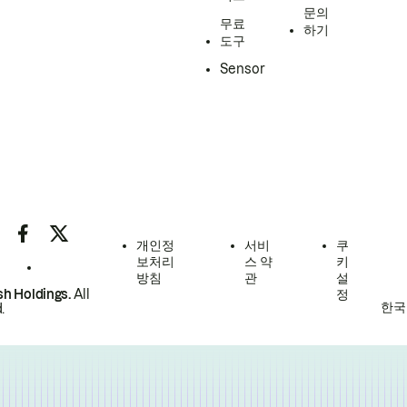
문의
무료
하기
도구
Sensor
개인정
서비
쿠
보처리
스 약
키
방침
관
설
h Holdings.
All
정
한국
.