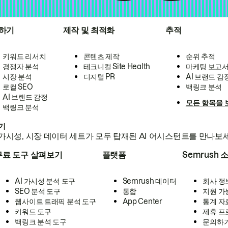
하기
제작 및 최적화
추적
키워드 리서치
콘텐츠 제작
순위 추적
경쟁자 분석
테크니컬 Site Health
마케팅 보고
시장 분석
디지털 PR
AI 브랜드 감
로컬 SEO
백링크 분석
AI 브랜드 감정
모든 항목을 
백링크 분석
하기
가시성, 시장 데이터 세트가 모두 탑재된 AI 어시스턴트를 만나보
무료 도구 살펴보기
플랫폼
Semrush 
AI 가시성 분석 도구
Semrush 데이터
회사 정
SEO 분석 도구
통합
지원 가
웹사이트 트래픽 분석 도구
App Center
통계 자
키워드 도구
제휴 프
백링크 분석 도구
문의하