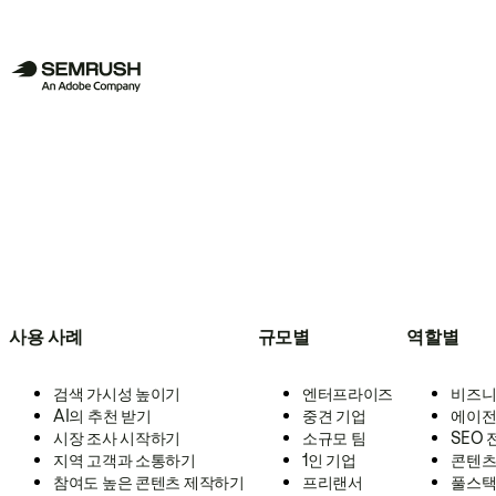
사용 사례
규모별
역할별
검색 가시성 높이기
엔터프라이즈
비즈니
AI의 추천 받기
중견 기업
에이전
시장 조사 시작하기
소규모 팀
SEO
지역 고객과 소통하기
1인 기업
콘텐츠
참여도 높은 콘텐츠 제작하기
프리랜서
풀스택