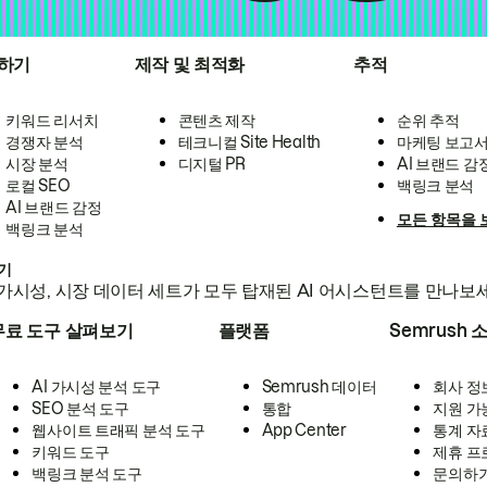
하기
제작 및 최적화
추적
키워드 리서치
콘텐츠 제작
순위 추적
경쟁자 분석
테크니컬 Site Health
마케팅 보고
시장 분석
디지털 PR
AI 브랜드 감
로컬 SEO
백링크 분석
AI 브랜드 감정
모든 항목을 
백링크 분석
하기
가시성, 시장 데이터 세트가 모두 탑재된 AI 어시스턴트를 만나보
무료 도구 살펴보기
플랫폼
Semrush 
AI 가시성 분석 도구
Semrush 데이터
회사 정
SEO 분석 도구
통합
지원 가
웹사이트 트래픽 분석 도구
App Center
통계 자
키워드 도구
제휴 프
백링크 분석 도구
문의하