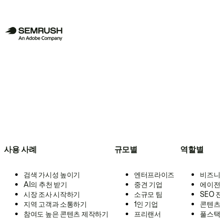
사용 사례
규모별
역할별
검색 가시성 높이기
엔터프라이즈
비즈니
AI의 추천 받기
중견 기업
에이전
시장 조사 시작하기
소규모 팀
SEO
지역 고객과 소통하기
1인 기업
콘텐츠
참여도 높은 콘텐츠 제작하기
프리랜서
풀스택