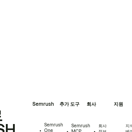
Semrush
추가 도구
회사
지원
로
SH
Semrush
Semrush
회사
지
One
MCP
정보
베