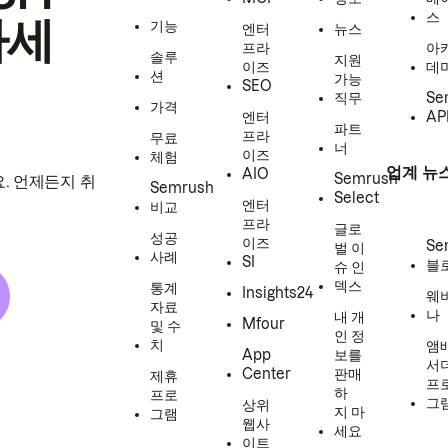
스
하세
기능
엔터
뉴스
프라
아
솔루
지원
이즈
데
션
가능
SEO
직무
Se
가격
엔터
AP
파트
프라
무료
너
이즈
체험
업계 뉴
AIO
Semrush
. 언제든지 취
Semrush
Select
엔터
비교
프라
글로
성공
이즈
Se
벌 이
사례
SI
블
슈 인
덱스
통계
Insights24
웨
자료
나
내 개
Mfour
및 수
인 정
치
앰
App
보를
서
Center
판매
제휴
프
하
프로
그
상위
지 마
그램
웹사
세요
이트