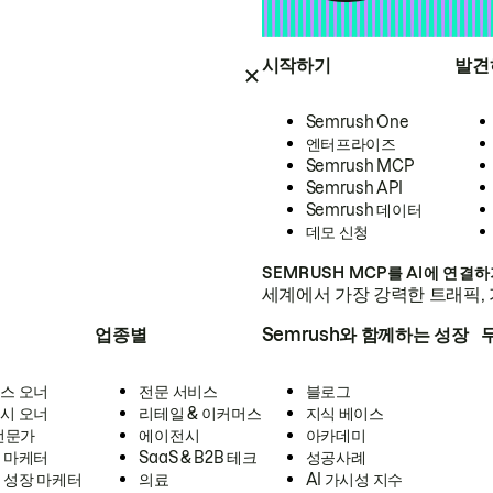
시작하기
발견
Semrush One
엔터프라이즈
Semrush MCP
Semrush API
Semrush 데이터
데모 신청
SEMRUSH MCP를 AI에 연결
세계에서 가장 강력한 트래픽, 
업종별
Semrush와 함께하는 성장
스 오너
전문 서비스
블로그
시 오너
리테일 & 이커머스
지식 베이스
 전문가
에이전시
아카데미
 마케터
SaaS & B2B 테크
성공사례
 성장 마케터
의료
AI 가시성 지수