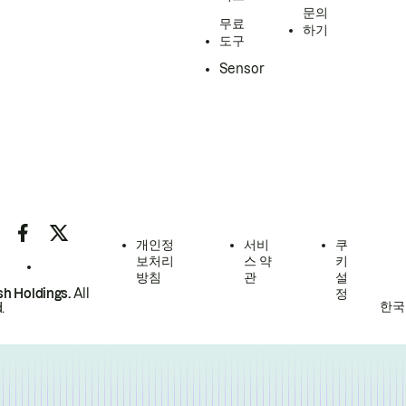
문의
무료
하기
도구
Sensor
개인정
서비
쿠
보처리
스 약
키
방침
관
설
h Holdings.
All
정
한국
.