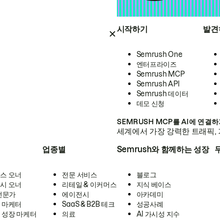
시작하기
발견
Semrush One
엔터프라이즈
Semrush MCP
Semrush API
Semrush 데이터
데모 신청
SEMRUSH MCP를 AI에 연결
세계에서 가장 강력한 트래픽, 
업종별
Semrush와 함께하는 성장
스 오너
전문 서비스
블로그
시 오너
리테일 & 이커머스
지식 베이스
 전문가
에이전시
아카데미
 마케터
SaaS & B2B 테크
성공사례
 성장 마케터
의료
AI 가시성 지수