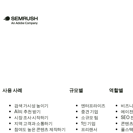
사용 사례
규모별
역할별
검색 가시성 높이기
엔터프라이즈
비즈니
AI의 추천 받기
중견 기업
에이전
시장 조사 시작하기
소규모 팀
SEO
지역 고객과 소통하기
1인 기업
콘텐츠
참여도 높은 콘텐츠 제작하기
프리랜서
풀스택