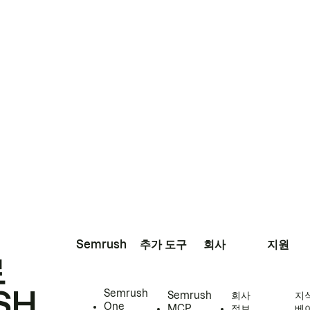
Semrush
추가 도구
회사
지원
로
SH
Semrush
Semrush
회사
지
One
MCP
정보
베