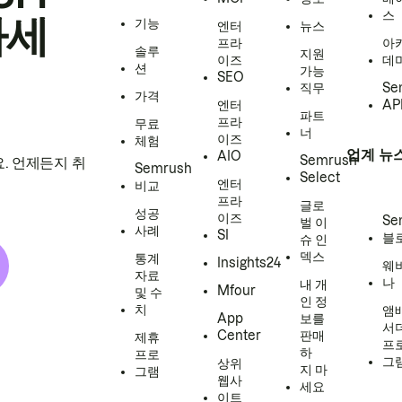
스
하세
기능
엔터
뉴스
프라
아
솔루
지원
이즈
데
션
가능
SEO
직무
Se
가격
엔터
AP
파트
프라
무료
너
이즈
체험
업계 뉴
AIO
Semrush
. 언제든지 취
Semrush
Select
엔터
비교
프라
글로
성공
이즈
Se
벌 이
사례
SI
블
슈 인
덱스
통계
Insights24
웨
자료
나
내 개
Mfour
및 수
인 정
치
앰
App
보를
서
Center
판매
제휴
프
하
프로
그
상위
지 마
그램
웹사
세요
이트