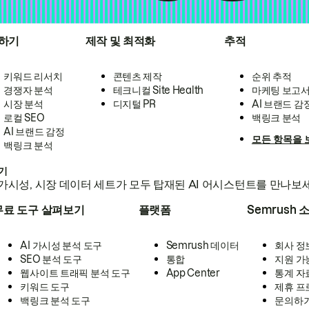
하기
제작 및 최적화
추적
키워드 리서치
콘텐츠 제작
순위 추적
경쟁자 분석
테크니컬 Site Health
마케팅 보고
시장 분석
디지털 PR
AI 브랜드 감
로컬 SEO
백링크 분석
AI 브랜드 감정
모든 항목을 
백링크 분석
하기
가시성, 시장 데이터 세트가 모두 탑재된 AI 어시스턴트를 만나보
무료 도구 살펴보기
플랫폼
Semrush 
AI 가시성 분석 도구
Semrush 데이터
회사 정
SEO 분석 도구
통합
지원 가
웹사이트 트래픽 분석 도구
App Center
통계 자
키워드 도구
제휴 프
백링크 분석 도구
문의하