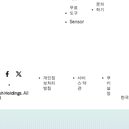
문의
무료
하기
도구
Sensor
개인정
서비
쿠
보처리
스 약
키
방침
관
설
h Holdings.
All
정
한국
.