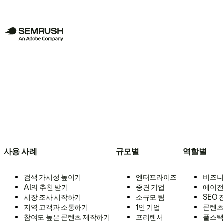
사용 사례
규모별
역할별
검색 가시성 높이기
엔터프라이즈
비즈니
AI의 추천 받기
중견 기업
에이전
시장 조사 시작하기
소규모 팀
SEO
지역 고객과 소통하기
1인 기업
콘텐츠
참여도 높은 콘텐츠 제작하기
프리랜서
풀스택