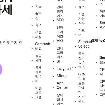
스
하세
기능
엔터
뉴스
프라
아
솔루
지원
이즈
데
션
가능
SEO
직무
Se
가격
엔터
AP
파트
프라
무료
너
이즈
체험
업계 뉴
AIO
Semrush
. 언제든지 취
Semrush
Select
엔터
비교
프라
글로
성공
이즈
Se
벌 이
사례
SI
블
슈 인
덱스
통계
Insights24
웨
자료
나
내 개
Mfour
및 수
인 정
치
앰
App
보를
서
Center
판매
제휴
프
하
프로
그
상위
지 마
그램
웹사
세요
이트