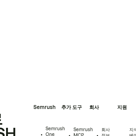
Semrush
추가 도구
회사
지원
로
SH
Semrush
Semrush
회사
지
One
MCP
정보
베