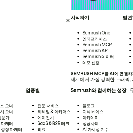
시작하기
발견
Semrush One
엔터프라이즈
Semrush MCP
Semrush API
Semrush 데이터
데모 신청
SEMRUSH MCP를 AI에 연결
세계에서 가장 강력한 트래픽, 
업종별
Semrush와 함께하는 성장
스 오너
전문 서비스
블로그
시 오너
리테일 & 이커머스
지식 베이스
 전문가
에이전시
아카데미
 마케터
SaaS & B2B 테크
성공사례
 성장 마케터
의료
AI 가시성 지수