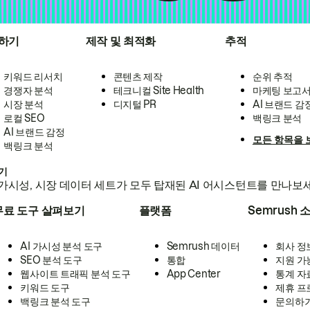
하기
제작 및 최적화
추적
키워드 리서치
콘텐츠 제작
순위 추적
경쟁자 분석
테크니컬 Site Health
마케팅 보고
시장 분석
디지털 PR
AI 브랜드 감
로컬 SEO
백링크 분석
AI 브랜드 감정
모든 항목을 
백링크 분석
하기
가시성, 시장 데이터 세트가 모두 탑재된 AI 어시스턴트를 만나보
무료 도구 살펴보기
플랫폼
Semrush 
AI 가시성 분석 도구
Semrush 데이터
회사 정
SEO 분석 도구
통합
지원 가
웹사이트 트래픽 분석 도구
App Center
통계 자
키워드 도구
제휴 프
백링크 분석 도구
문의하