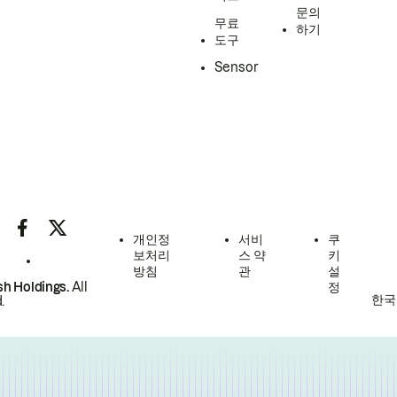
문의
무료
하기
도구
Sensor
개인정
서비
쿠
보처리
스 약
키
방침
관
설
h Holdings.
All
정
한국
.