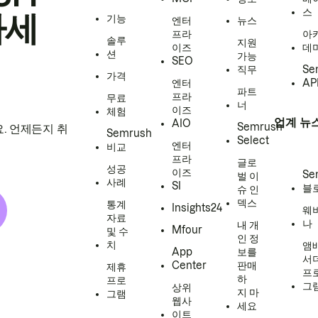
스
하세
기능
엔터
뉴스
프라
아
솔루
지원
이즈
데
션
가능
SEO
직무
Se
가격
엔터
AP
파트
프라
무료
너
이즈
체험
업계 뉴
AIO
Semrush
. 언제든지 취
Semrush
Select
엔터
비교
프라
글로
성공
이즈
Se
벌 이
사례
SI
블
슈 인
덱스
통계
Insights24
웨
자료
나
내 개
Mfour
및 수
인 정
치
앰
App
보를
서
Center
판매
제휴
프
하
프로
그
상위
지 마
그램
웹사
세요
이트