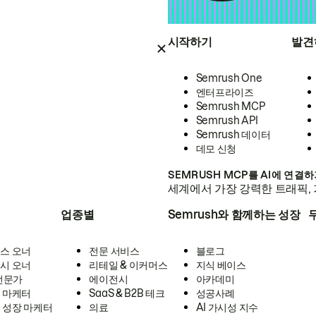
시작하기
발견
Semrush One
엔터프라이즈
Semrush MCP
Semrush API
Semrush 데이터
데모 신청
SEMRUSH MCP를 AI에 연결
세계에서 가장 강력한 트래픽, 
업종별
Semrush와 함께하는 성장
스 오너
전문 서비스
블로그
시 오너
리테일 & 이커머스
지식 베이스
 전문가
에이전시
아카데미
 마케터
SaaS & B2B 테크
성공사례
 성장 마케터
의료
AI 가시성 지수