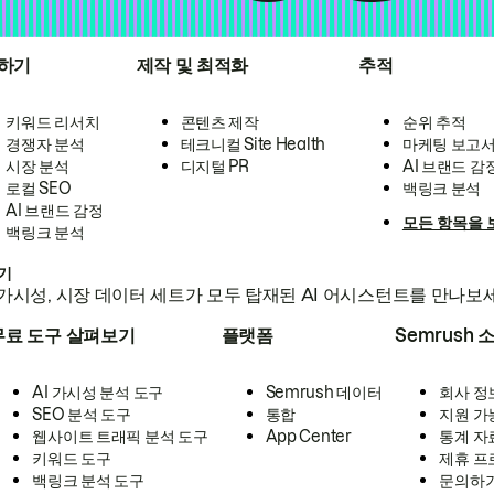
하기
제작 및 최적화
추적
키워드 리서치
콘텐츠 제작
순위 추적
경쟁자 분석
테크니컬 Site Health
마케팅 보고
시장 분석
디지털 PR
AI 브랜드 감
로컬 SEO
백링크 분석
AI 브랜드 감정
모든 항목을 
백링크 분석
하기
가시성, 시장 데이터 세트가 모두 탑재된 AI 어시스턴트를 만나보
무료 도구 살펴보기
플랫폼
Semrush 
AI 가시성 분석 도구
Semrush 데이터
회사 정
SEO 분석 도구
통합
지원 가
웹사이트 트래픽 분석 도구
App Center
통계 자
키워드 도구
제휴 프
백링크 분석 도구
문의하