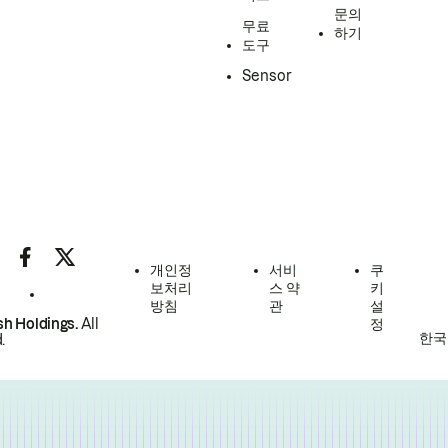
문의
무료
하기
도구
Sensor
개인정
서비
쿠
보처리
스 약
키
방침
관
설
h Holdings.
All
정
한국
.