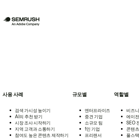
사용 사례
규모별
역할별
검색 가시성 높이기
엔터프라이즈
비즈니
AI의 추천 받기
중견 기업
에이전
시장 조사 시작하기
소규모 팀
SEO
지역 고객과 소통하기
1인 기업
콘텐츠
참여도 높은 콘텐츠 제작하기
프리랜서
풀스택