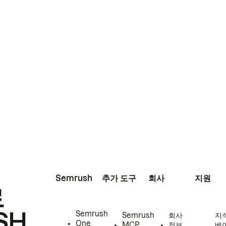
Semrush
추가 도구
회사
지원
로
SH
Semrush
Semrush
회사
지
One
MCP
정보
베