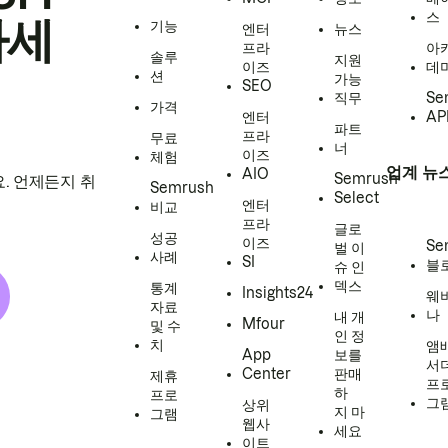
스
하세
기능
엔터
뉴스
프라
아
솔루
지원
이즈
데
션
가능
SEO
직무
Se
가격
엔터
AP
파트
프라
무료
너
이즈
체험
업계 뉴
AIO
Semrush
. 언제든지 취
Semrush
Select
엔터
비교
프라
글로
성공
이즈
Se
벌 이
사례
SI
블
슈 인
덱스
통계
Insights24
웨
자료
나
내 개
Mfour
및 수
인 정
치
앰
App
보를
서
Center
판매
제휴
프
하
프로
그
상위
지 마
그램
웹사
세요
이트