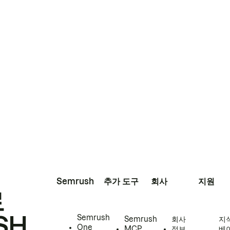
Semrush
추가 도구
회사
지원
로
SH
Semrush
Semrush
회사
지
One
MCP
정보
베