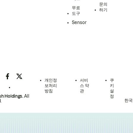
문의
무료
하기
도구
Sensor
개인정
서비
쿠
보처리
스 약
키
방침
관
설
h Holdings.
All
정
한국
.