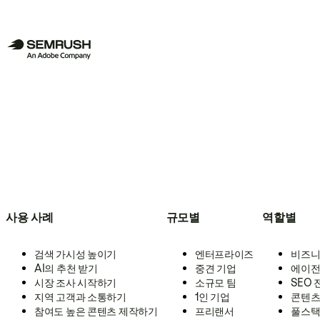
사용 사례
규모별
역할별
검색 가시성 높이기
엔터프라이즈
비즈니
AI의 추천 받기
중견 기업
에이전
시장 조사 시작하기
소규모 팀
SEO
지역 고객과 소통하기
1인 기업
콘텐츠
참여도 높은 콘텐츠 제작하기
프리랜서
풀스택