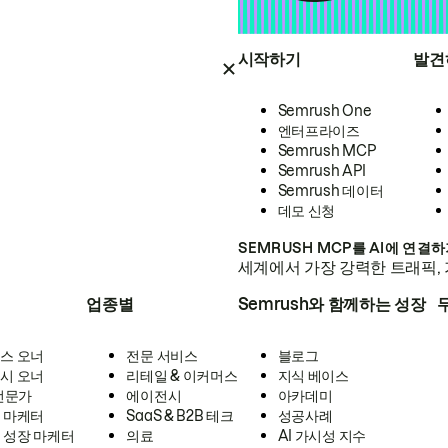
시작하기
발견
Semrush One
엔터프라이즈
Semrush MCP
Semrush API
Semrush 데이터
데모 신청
SEMRUSH MCP를 AI에 연결
세계에서 가장 강력한 트래픽, 
업종별
Semrush와 함께하는 성장
스 오너
전문 서비스
블로그
시 오너
리테일 & 이커머스
지식 베이스
 전문가
에이전시
아카데미
 마케터
SaaS & B2B 테크
성공사례
 성장 마케터
의료
AI 가시성 지수