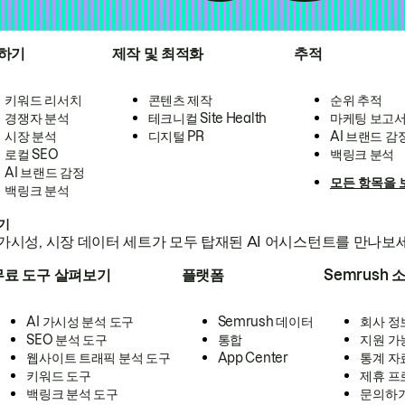
하기
제작 및 최적화
추적
키워드 리서치
콘텐츠 제작
순위 추적
경쟁자 분석
테크니컬 Site Health
마케팅 보고
시장 분석
디지털 PR
AI 브랜드 감
로컬 SEO
백링크 분석
AI 브랜드 감정
모든 항목을 
백링크 분석
하기
가시성, 시장 데이터 세트가 모두 탑재된 AI 어시스턴트를 만나보
무료 도구 살펴보기
플랫폼
Semrush 
AI 가시성 분석 도구
Semrush 데이터
회사 정
SEO 분석 도구
통합
지원 가
웹사이트 트래픽 분석 도구
App Center
통계 자
키워드 도구
제휴 프
백링크 분석 도구
문의하