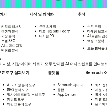
하기
제작 및 최적화
추적
키워드 리서치
콘텐츠 제작
순위 추적
경쟁자 분석
테크니컬 Site Health
마케팅 보고
시장 분석
디지털 PR
AI 브랜드 감
로컬 SEO
백링크 분석
AI 브랜드 감정
모든 항목을 
백링크 분석
하기
가시성, 시장 데이터 세트가 모두 탑재된 AI 어시스턴트를 만나보
무료 도구 살펴보기
플랫폼
Semrush 
AI 가시성 분석 도구
Semrush 데이터
회사 정
SEO 분석 도구
통합
지원 가
웹사이트 트래픽 분석 도구
App Center
통계 자
키워드 도구
제휴 프
백링크 분석 도구
문의하