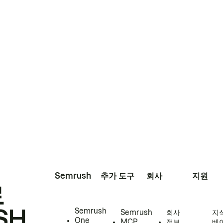
Semrush
추가 도구
회사
지원
로
SH
Semrush
Semrush
회사
지
One
MCP
정보
베