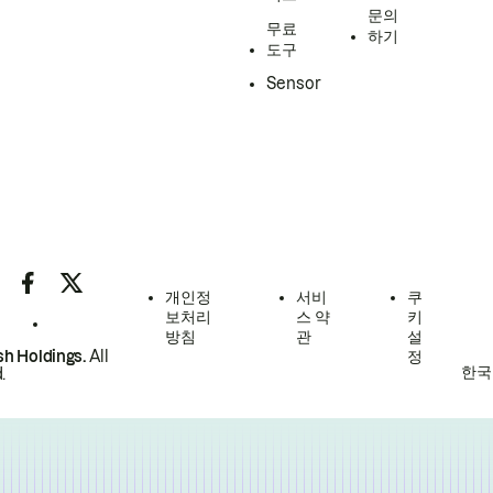
문의
무료
하기
도구
Sensor
개인정
서비
쿠
보처리
스 약
키
방침
관
설
h Holdings.
All
정
한국
.