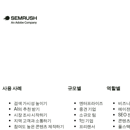
사용 사례
규모별
역할별
검색 가시성 높이기
엔터프라이즈
비즈니
AI의 추천 받기
중견 기업
에이전
시장 조사 시작하기
소규모 팀
SEO
지역 고객과 소통하기
1인 기업
콘텐츠
참여도 높은 콘텐츠 제작하기
프리랜서
풀스택