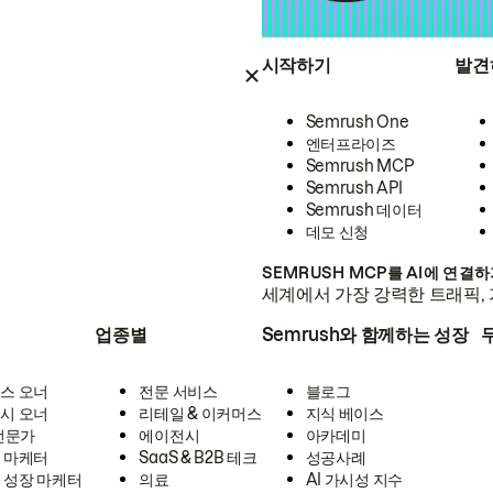
시작하기
발견
Semrush One
엔터프라이즈
Semrush MCP
Semrush API
Semrush 데이터
데모 신청
SEMRUSH MCP를 AI에 연결
세계에서 가장 강력한 트래픽, 
업종별
Semrush와 함께하는 성장
스 오너
전문 서비스
블로그
시 오너
리테일 & 이커머스
지식 베이스
 전문가
에이전시
아카데미
 마케터
SaaS & B2B 테크
성공사례
 성장 마케터
의료
AI 가시성 지수