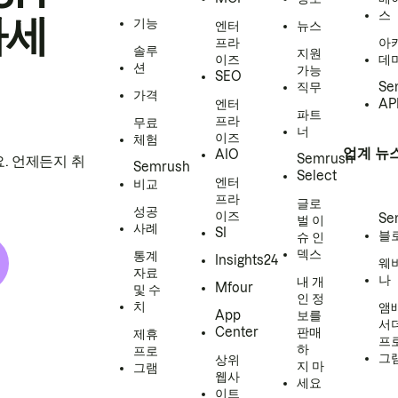
스
하세
기능
엔터
뉴스
프라
아
솔루
지원
이즈
데
션
가능
SEO
직무
Se
가격
엔터
AP
파트
프라
무료
너
이즈
체험
업계 뉴
AIO
Semrush
. 언제든지 취
Semrush
Select
엔터
비교
프라
글로
성공
이즈
Se
벌 이
사례
SI
블
슈 인
덱스
통계
Insights24
웨
자료
나
내 개
Mfour
및 수
인 정
치
앰
App
보를
서
Center
판매
제휴
프
하
프로
그
상위
지 마
그램
웹사
세요
이트