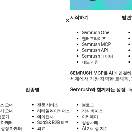
시작하기
발견
Semrush One
엔터프라이즈
Semrush MCP
Semrush API
Semrush 데이터
데모 신청
SEMRUSH MCP를 AI에 연결
세계에서 가장 강력한 트래픽, 
업종별
Semrush와 함께하는 성장
스 오너
전문 서비스
블로그
시 오너
리테일 & 이커머스
지식 베이스
 전문가
에이전시
아카데미
 마케터
SaaS & B2B 테크
성공사례
 성장 마케터
의료
AI 가시성 지수