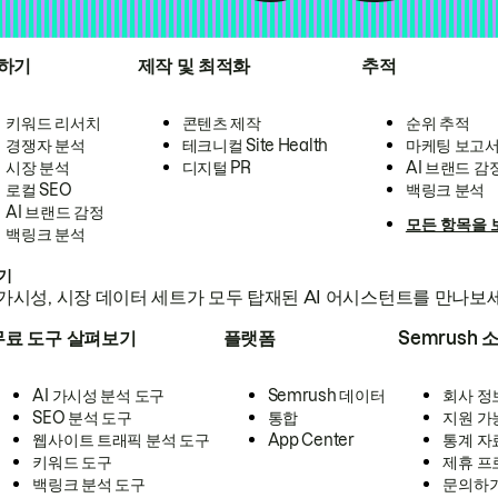
하기
제작 및 최적화
추적
키워드 리서치
콘텐츠 제작
순위 추적
경쟁자 분석
테크니컬 Site Health
마케팅 보고
시장 분석
디지털 PR
AI 브랜드 감
로컬 SEO
백링크 분석
AI 브랜드 감정
모든 항목을 
백링크 분석
하기
가시성, 시장 데이터 세트가 모두 탑재된 AI 어시스턴트를 만나보
무료 도구 살펴보기
플랫폼
Semrush 
AI 가시성 분석 도구
Semrush 데이터
회사 정
SEO 분석 도구
통합
지원 가
웹사이트 트래픽 분석 도구
App Center
통계 자
키워드 도구
제휴 프
백링크 분석 도구
문의하