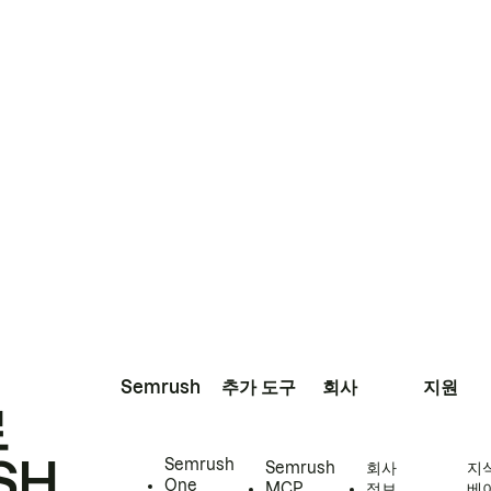
Semrush
추가 도구
회사
지원
로
SH
Semrush
Semrush
회사
지
One
MCP
정보
베