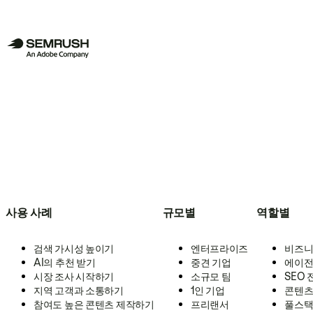
사용 사례
규모별
역할별
검색 가시성 높이기
엔터프라이즈
비즈니
AI의 추천 받기
중견 기업
에이전
시장 조사 시작하기
소규모 팀
SEO
지역 고객과 소통하기
1인 기업
콘텐츠
참여도 높은 콘텐츠 제작하기
프리랜서
풀스택