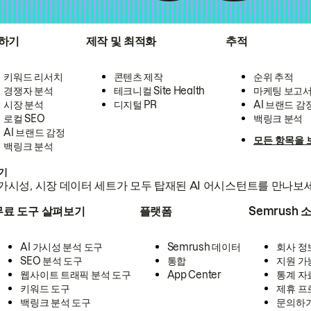
하기
제작 및 최적화
추적
키워드 리서치
콘텐츠 제작
순위 추적
경쟁자 분석
테크니컬 Site Health
마케팅 보고
시장 분석
디지털 PR
AI 브랜드 감
로컬 SEO
백링크 분석
AI 브랜드 감정
모든 항목을 
백링크 분석
하기
가시성, 시장 데이터 세트가 모두 탑재된 AI 어시스턴트를 만나보
무료 도구 살펴보기
플랫폼
Semrush 
AI 가시성 분석 도구
Semrush 데이터
회사 정
SEO 분석 도구
통합
지원 가
웹사이트 트래픽 분석 도구
App Center
통계 자
키워드 도구
제휴 프
백링크 분석 도구
문의하