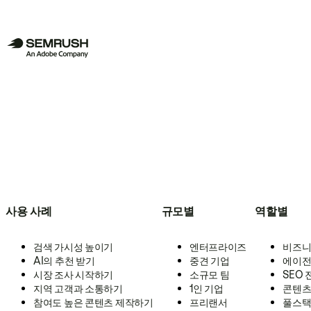
사용 사례
규모별
역할별
검색 가시성 높이기
엔터프라이즈
비즈니
AI의 추천 받기
중견 기업
에이전
시장 조사 시작하기
소규모 팀
SEO
지역 고객과 소통하기
1인 기업
콘텐츠
참여도 높은 콘텐츠 제작하기
프리랜서
풀스택