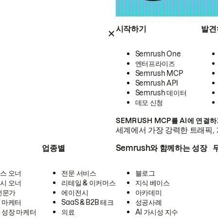
시작하기
발견
Semrush One
엔터프라이즈
Semrush MCP
Semrush API
Semrush 데이터
데모 신청
SEMRUSH MCP를 AI에 연결
세계에서 가장 강력한 트래픽, 
업종별
Semrush와 함께하는 성장
스 오너
전문 서비스
블로그
시 오너
리테일 & 이커머스
지식 베이스
 전문가
에이전시
아카데미
 마케터
SaaS & B2B 테크
성공사례
 성장 마케터
의료
AI 가시성 지수