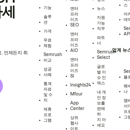
스
하세
기능
엔터
뉴스
프라
아
솔루
지원
이즈
데
션
가능
SEO
직무
Se
가격
엔터
AP
파트
프라
무료
너
이즈
체험
업계 뉴
AIO
Semrush
. 언제든지 취
Semrush
Select
엔터
비교
프라
글로
성공
이즈
Se
벌 이
사례
SI
블
슈 인
덱스
통계
Insights24
웨
자료
나
내 개
Mfour
및 수
인 정
치
앰
App
보를
서
Center
판매
제휴
프
하
프로
그
상위
지 마
그램
웹사
세요
이트