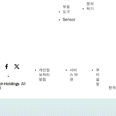
문의
무료
하기
도구
Sensor
개인정
서비
쿠
보처리
스 약
키
방침
관
설
h Holdings.
All
정
한국
.