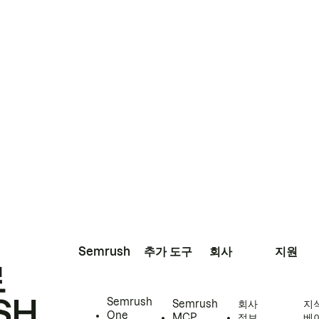
Semrush
추가 도구
회사
지원
로
SH
Semrush
Semrush
회사
지
One
MCP
정보
베