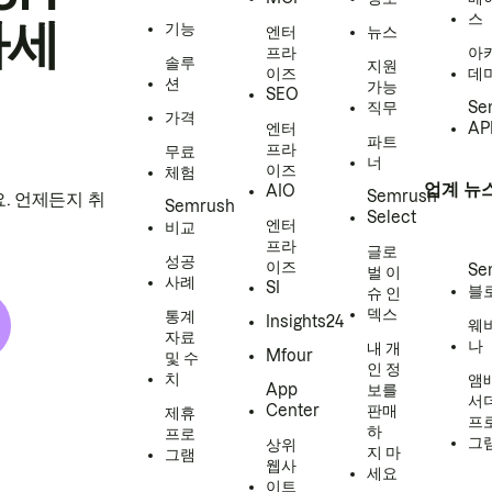
스
하세
기능
엔터
뉴스
프라
아
솔루
지원
이즈
데
션
가능
SEO
직무
Se
가격
엔터
AP
파트
프라
무료
너
이즈
체험
업계 뉴
AIO
Semrush
. 언제든지 취
Semrush
Select
엔터
비교
프라
글로
성공
이즈
Se
벌 이
사례
SI
블
슈 인
덱스
통계
Insights24
웨
자료
나
내 개
Mfour
및 수
인 정
치
앰
App
보를
서
Center
판매
제휴
프
하
프로
그
상위
지 마
그램
웹사
세요
이트