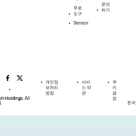
문의
무료
하기
도구
Sensor
개인정
서비
쿠
보처리
스 약
키
방침
관
설
h Holdings.
All
정
한국
.