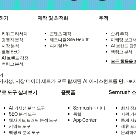
하기
제작 및 최적화
추적
키워드 리서치
콘텐츠 제작
순위 추적
경쟁자 분석
테크니컬 Site Health
마케팅 보고
시장 분석
디지털 PR
AI 브랜드 감
로컬 SEO
백링크 분석
AI 브랜드 감정
모든 항목을 
백링크 분석
하기
가시성, 시장 데이터 세트가 모두 탑재된 AI 어시스턴트를 만나보
무료 도구 살펴보기
플랫폼
Semrush 
AI 가시성 분석 도구
Semrush 데이터
회사 정
SEO 분석 도구
통합
지원 가
웹사이트 트래픽 분석 도구
App Center
통계 자
키워드 도구
제휴 프
백링크 분석 도구
문의하