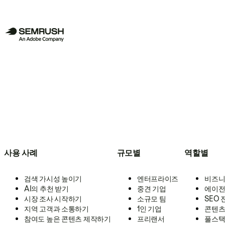
사용 사례
규모별
역할별
검색 가시성 높이기
엔터프라이즈
비즈니
AI의 추천 받기
중견 기업
에이전
시장 조사 시작하기
소규모 팀
SEO
지역 고객과 소통하기
1인 기업
콘텐츠
참여도 높은 콘텐츠 제작하기
프리랜서
풀스택