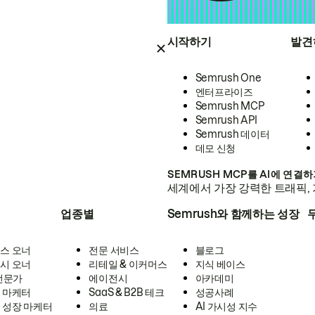
시작하기
발견
Semrush One
엔터프라이즈
Semrush MCP
Semrush API
Semrush 데이터
데모 신청
SEMRUSH MCP를 AI에 연결
세계에서 가장 강력한 트래픽, 
업종별
Semrush와 함께하는 성장
스 오너
전문 서비스
블로그
시 오너
리테일 & 이커머스
지식 베이스
 전문가
에이전시
아카데미
 마케터
SaaS & B2B 테크
성공사례
 성장 마케터
의료
AI 가시성 지수