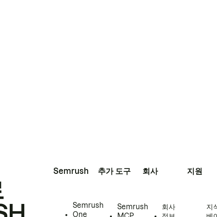
Semrush
추가 도구
회사
지원
로
SH
Semrush
Semrush
회사
지
One
MCP
정보
베