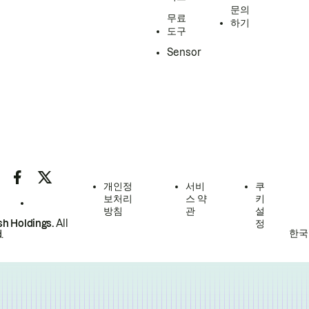
문의
무료
하기
도구
Sensor
개인정
서비
쿠
보처리
스 약
키
방침
관
설
h Holdings.
All
정
한국
.