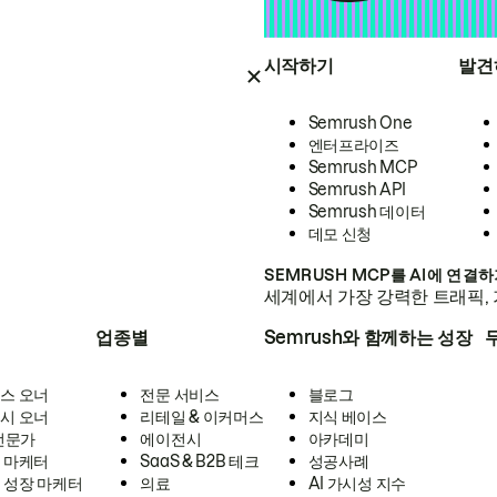
시작하기
발견
Semrush One
엔터프라이즈
Semrush MCP
Semrush API
Semrush 데이터
데모 신청
SEMRUSH MCP를 AI에 연결
세계에서 가장 강력한 트래픽, 
업종별
Semrush와 함께하는 성장
스 오너
전문 서비스
블로그
시 오너
리테일 & 이커머스
지식 베이스
 전문가
에이전시
아카데미
 마케터
SaaS & B2B 테크
성공사례
 성장 마케터
의료
AI 가시성 지수