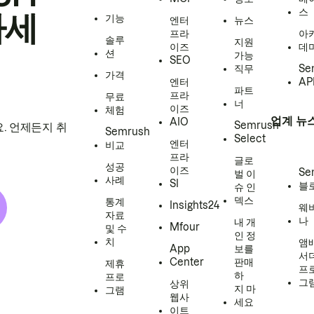
스
하세
기능
엔터
뉴스
프라
아
솔루
지원
이즈
데
션
가능
SEO
직무
Se
가격
엔터
AP
파트
프라
무료
너
이즈
체험
업계 뉴
AIO
Semrush
. 언제든지 취
Semrush
Select
엔터
비교
프라
글로
성공
이즈
Se
벌 이
사례
SI
블
슈 인
덱스
통계
Insights24
웨
자료
나
내 개
Mfour
및 수
인 정
치
앰
App
보를
서
Center
판매
제휴
프
하
프로
그
상위
지 마
그램
웹사
세요
이트