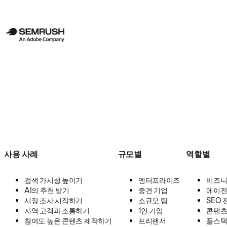
사용 사례
규모별
역할별
검색 가시성 높이기
엔터프라이즈
비즈니
AI의 추천 받기
중견 기업
에이전
시장 조사 시작하기
소규모 팀
SEO
지역 고객과 소통하기
1인 기업
콘텐츠
참여도 높은 콘텐츠 제작하기
프리랜서
풀스택