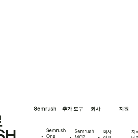
Semrush
추가 도구
회사
지원
로
SH
Semrush
Semrush
회사
지
One
MCP
정보
베