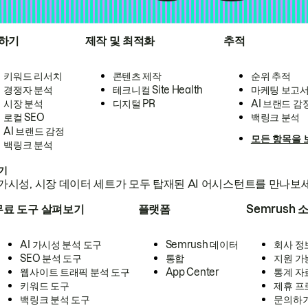
하기
제작 및 최적화
추적
키워드 리서치
콘텐츠 제작
순위 추적
경쟁자 분석
테크니컬 Site Health
마케팅 보고
시장 분석
디지털 PR
AI 브랜드 감
로컬 SEO
백링크 분석
AI 브랜드 감정
모든 항목을 
백링크 분석
하기
가시성, 시장 데이터 세트가 모두 탑재된 AI 어시스턴트를 만나보
무료 도구 살펴보기
플랫폼
Semrush 
AI 가시성 분석 도구
Semrush 데이터
회사 정
SEO 분석 도구
통합
지원 가
웹사이트 트래픽 분석 도구
App Center
통계 자
키워드 도구
제휴 프
백링크 분석 도구
문의하