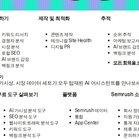
하기
제작 및 최적화
추적
키워드 리서치
콘텐츠 제작
순위 추적
경쟁자 분석
테크니컬 Site Health
마케팅 보고
시장 분석
디지털 PR
AI 브랜드 감
로컬 SEO
백링크 분석
AI 브랜드 감정
모든 항목을 
백링크 분석
하기
가시성, 시장 데이터 세트가 모두 탑재된 AI 어시스턴트를 만나보
무료 도구 살펴보기
플랫폼
Semrush 
AI 가시성 분석 도구
Semrush 데이터
회사 정
SEO 분석 도구
통합
지원 가
웹사이트 트래픽 분석 도구
App Center
통계 자
키워드 도구
제휴 프
백링크 분석 도구
문의하