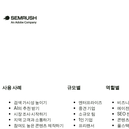
사용 사례
규모별
역할별
검색 가시성 높이기
엔터프라이즈
비즈니
AI의 추천 받기
중견 기업
에이전
시장 조사 시작하기
소규모 팀
SEO
지역 고객과 소통하기
1인 기업
콘텐츠
참여도 높은 콘텐츠 제작하기
프리랜서
풀스택