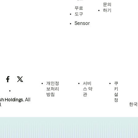
문의
무료
하기
도구
Sensor
개인정
서비
쿠
보처리
스 약
키
방침
관
설
h Holdings.
All
정
한국
.