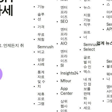
스
하세
기능
엔터
뉴스
프라
아
솔루
지원
이즈
데
션
가능
SEO
직무
Se
가격
엔터
AP
파트
프라
무료
너
이즈
체험
업계 뉴
AIO
Semrush
. 언제든지 취
Semrush
Select
엔터
비교
프라
글로
성공
이즈
Se
벌 이
사례
SI
블
슈 인
덱스
통계
Insights24
웨
자료
나
내 개
Mfour
및 수
인 정
치
앰
App
보를
서
Center
판매
제휴
프
하
프로
그
상위
지 마
그램
웹사
세요
이트