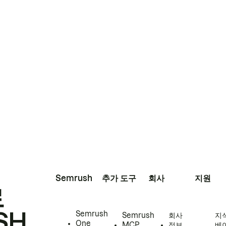
Semrush
추가 도구
회사
지원
로
SH
Semrush
Semrush
회사
지
One
MCP
정보
베