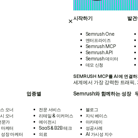
시작하기
발견
Semrush One
엔터프라이즈
Semrush MCP
Semrush API
Semrush 데이터
데모 신청
SEMRUSH MCP를 AI에 연결
세계에서 가장 강력한 트래픽, 
업종별
Semrush와 함께하는 성장
스 오너
전문 서비스
블로그
시 오너
리테일 & 이커머스
지식 베이스
 전문가
에이전시
아카데미
 마케터
SaaS & B2B 테크
성공사례
 성장 마케터
의료
AI 가시성 지수