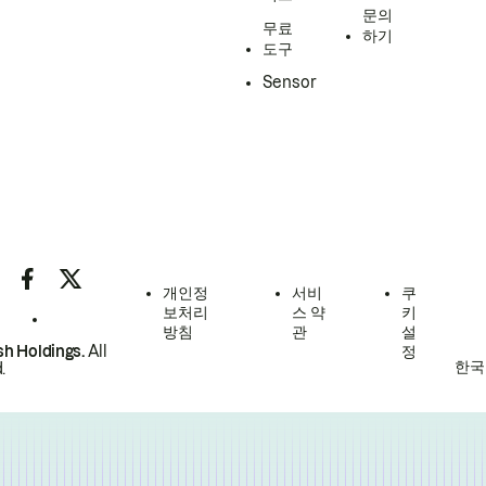
문의
무료
하기
도구
Sensor
개인정
서비
쿠
보처리
스 약
키
방침
관
설
h Holdings.
All
정
한국
.