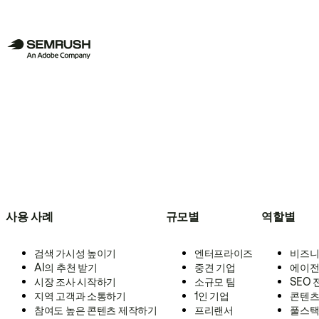
사용 사례
규모별
역할별
검색 가시성 높이기
엔터프라이즈
비즈니
AI의 추천 받기
중견 기업
에이전
시장 조사 시작하기
소규모 팀
SEO
지역 고객과 소통하기
1인 기업
콘텐츠
참여도 높은 콘텐츠 제작하기
프리랜서
풀스택