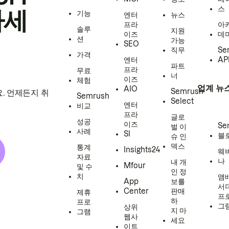
스
하세
기능
엔터
뉴스
프라
아
솔루
지원
이즈
데
션
가능
SEO
직무
Se
가격
엔터
AP
파트
프라
무료
너
이즈
체험
업계 뉴
AIO
Semrush
. 언제든지 취
Semrush
Select
엔터
비교
프라
글로
성공
이즈
Se
벌 이
사례
SI
블
슈 인
덱스
통계
Insights24
웨
자료
나
내 개
Mfour
및 수
인 정
치
앰
App
보를
서
Center
판매
제휴
프
하
프로
그
상위
지 마
그램
웹사
세요
이트