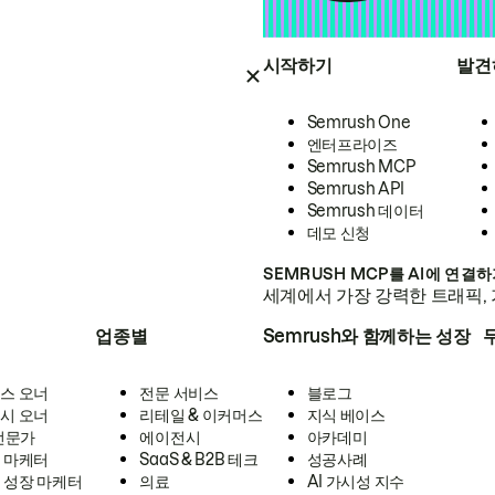
시작하기
발견
Semrush One
엔터프라이즈
Semrush MCP
Semrush API
Semrush 데이터
데모 신청
SEMRUSH MCP를 AI에 연결
세계에서 가장 강력한 트래픽, 
업종별
Semrush와 함께하는 성장
스 오너
전문 서비스
블로그
시 오너
리테일 & 이커머스
지식 베이스
 전문가
에이전시
아카데미
 마케터
SaaS & B2B 테크
성공사례
 성장 마케터
의료
AI 가시성 지수