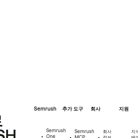
Semrush
추가 도구
회사
지원
로
SH
Semrush
Semrush
회사
지
One
MCP
정보
베