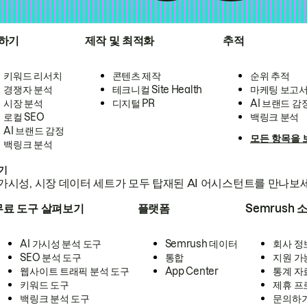
하기
제작 및 최적화
추적
키워드 리서치
콘텐츠 제작
순위 추적
경쟁자 분석
테크니컬 Site Health
마케팅 보고
시장 분석
디지털 PR
AI 브랜드 감
로컬 SEO
백링크 분석
AI 브랜드 감정
모든 항목을 
백링크 분석
하기
가시성, 시장 데이터 세트가 모두 탑재된 AI 어시스턴트를 만나보
무료 도구 살펴보기
플랫폼
Semrush 
AI 가시성 분석 도구
Semrush 데이터
회사 정
SEO 분석 도구
통합
지원 가
웹사이트 트래픽 분석 도구
App Center
통계 자
키워드 도구
제휴 프
백링크 분석 도구
문의하