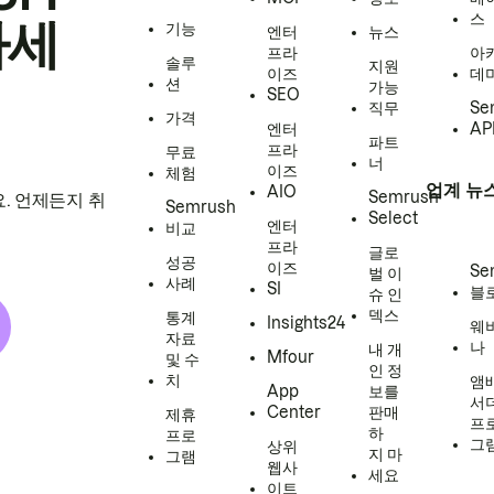
스
하세
기능
엔터
뉴스
프라
아
솔루
지원
이즈
데
션
가능
SEO
직무
Se
가격
엔터
AP
파트
프라
무료
너
이즈
체험
업계 뉴
AIO
Semrush
. 언제든지 취
Semrush
Select
엔터
비교
프라
글로
성공
이즈
Se
벌 이
사례
SI
블
슈 인
덱스
통계
Insights24
웨
자료
나
내 개
Mfour
및 수
인 정
치
앰
App
보를
서
Center
판매
제휴
프
하
프로
그
상위
지 마
그램
웹사
세요
이트