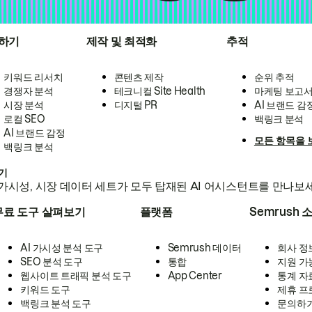
하기
제작 및 최적화
추적
키워드 리서치
콘텐츠 제작
순위 추적
경쟁자 분석
테크니컬 Site Health
마케팅 보고
시장 분석
디지털 PR
AI 브랜드 감
로컬 SEO
백링크 분석
AI 브랜드 감정
모든 항목을 
백링크 분석
하기
가시성, 시장 데이터 세트가 모두 탑재된 AI 어시스턴트를 만나보
무료 도구 살펴보기
플랫폼
Semrush 
AI 가시성 분석 도구
Semrush 데이터
회사 정
SEO 분석 도구
통합
지원 가
웹사이트 트래픽 분석 도구
App Center
통계 자
키워드 도구
제휴 프
백링크 분석 도구
문의하