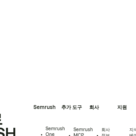
Semrush
추가 도구
회사
지원
로
SH
Semrush
Semrush
회사
지
One
MCP
정보
베