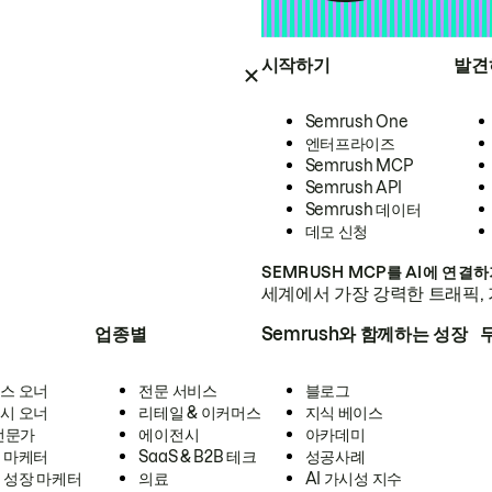
시작하기
발견
Semrush One
엔터프라이즈
Semrush MCP
Semrush API
Semrush 데이터
데모 신청
SEMRUSH MCP를 AI에 연결
세계에서 가장 강력한 트래픽, 
업종별
Semrush와 함께하는 성장
스 오너
전문 서비스
블로그
시 오너
리테일 & 이커머스
지식 베이스
 전문가
에이전시
아카데미
 마케터
SaaS & B2B 테크
성공사례
 성장 마케터
의료
AI 가시성 지수