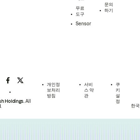
문의
무료
하기
도구
Sensor
개인정
서비
쿠
보처리
스 약
키
방침
관
설
h Holdings.
All
정
한국
.