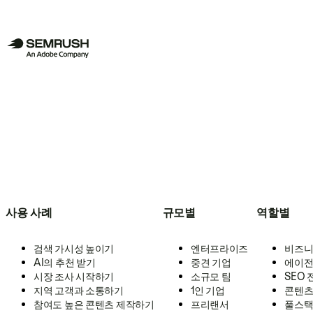
사용 사례
규모별
역할별
검색 가시성 높이기
엔터프라이즈
비즈니
AI의 추천 받기
중견 기업
에이전
시장 조사 시작하기
소규모 팀
SEO
지역 고객과 소통하기
1인 기업
콘텐츠
참여도 높은 콘텐츠 제작하기
프리랜서
풀스택