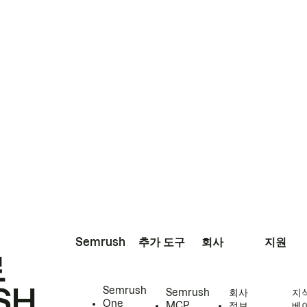
Semrush
추가 도구
회사
지원
로
SH
Semrush
Semrush
회사
지
One
MCP
정보
베