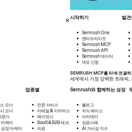
시작하기
발견
Semrush One
엔터프라이즈
Semrush MCP
Semrush API
Semrush 데이터
데모 신청
SEMRUSH MCP를 AI에 연결
세계에서 가장 강력한 트래픽, 
업종별
Semrush와 함께하는 성장
스 오너
전문 서비스
블로그
시 오너
리테일 & 이커머스
지식 베이스
 전문가
에이전시
아카데미
 마케터
SaaS & B2B 테크
성공사례
 성장 마케터
의료
AI 가시성 지수