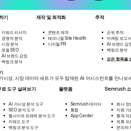
하기
제작 및 최적화
추적
키워드 리서치
콘텐츠 제작
순위 추적
경쟁자 분석
테크니컬 Site Health
마케팅 보고
시장 분석
디지털 PR
AI 브랜드 감
로컬 SEO
백링크 분석
AI 브랜드 감정
모든 항목을 
백링크 분석
하기
가시성, 시장 데이터 세트가 모두 탑재된 AI 어시스턴트를 만나보
무료 도구 살펴보기
플랫폼
Semrush 
AI 가시성 분석 도구
Semrush 데이터
회사 정
SEO 분석 도구
통합
지원 가
웹사이트 트래픽 분석 도구
App Center
통계 자
키워드 도구
제휴 프
백링크 분석 도구
문의하