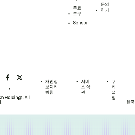
문의
무료
하기
도구
Sensor
개인정
서비
쿠
보처리
스 약
키
방침
관
설
h Holdings.
All
정
한국
.