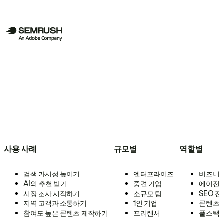
사용 사례
규모별
역할별
검색 가시성 높이기
엔터프라이즈
비즈니
AI의 추천 받기
중견 기업
에이전
시장 조사 시작하기
소규모 팀
SEO
지역 고객과 소통하기
1인 기업
콘텐츠
참여도 높은 콘텐츠 제작하기
프리랜서
풀스택