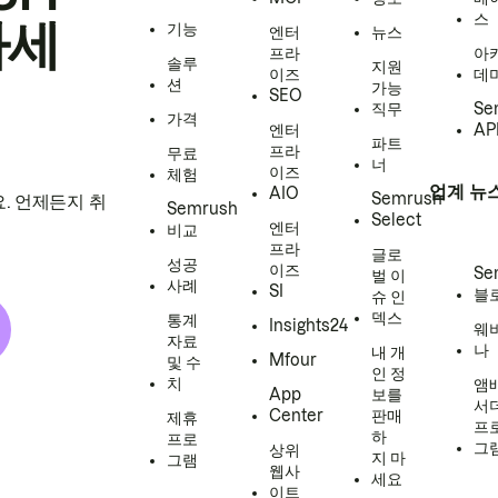
스
하세
기능
엔터
뉴스
프라
아
솔루
지원
이즈
데
션
가능
SEO
직무
Se
가격
엔터
AP
파트
프라
무료
너
이즈
체험
업계 뉴
AIO
Semrush
. 언제든지 취
Semrush
Select
엔터
비교
프라
글로
성공
이즈
Se
벌 이
사례
SI
블
슈 인
덱스
통계
Insights24
웨
자료
나
내 개
Mfour
및 수
인 정
치
앰
App
보를
서
Center
판매
제휴
프
하
프로
그
상위
지 마
그램
웹사
세요
이트