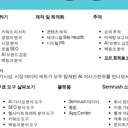
하기
제작 및 최적화
추적
키워드 리서치
콘텐츠 제작
순위 추적
경쟁자 분석
테크니컬 Site Health
마케팅 보고
시장 분석
디지털 PR
AI 브랜드 감
로컬 SEO
백링크 분석
AI 브랜드 감정
모든 항목을 
백링크 분석
하기
가시성, 시장 데이터 세트가 모두 탑재된 AI 어시스턴트를 만나보
무료 도구 살펴보기
플랫폼
Semrush 
AI 가시성 분석 도구
Semrush 데이터
회사 정
SEO 분석 도구
통합
지원 가
웹사이트 트래픽 분석 도구
App Center
통계 자
키워드 도구
제휴 프
백링크 분석 도구
문의하