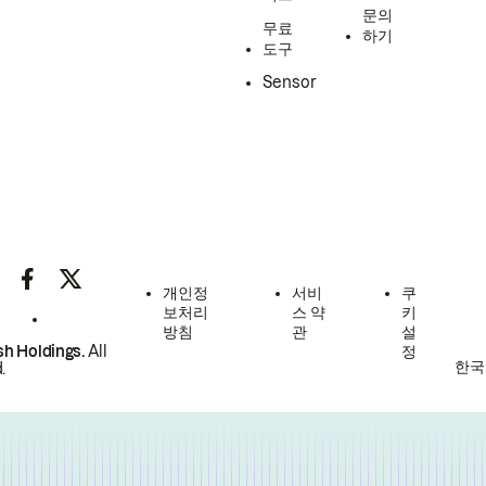
문의
무료
하기
도구
Sensor
개인정
서비
쿠
보처리
스 약
키
방침
관
설
h Holdings.
All
정
한국
.