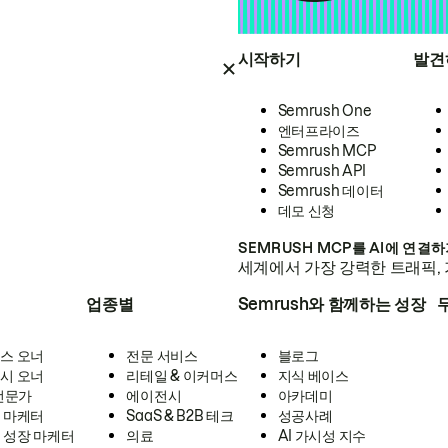
시작하기
발견
Semrush One
엔터프라이즈
Semrush MCP
Semrush API
Semrush 데이터
데모 신청
SEMRUSH MCP를 AI에 연결
세계에서 가장 강력한 트래픽, 
업종별
Semrush와 함께하는 성장
스 오너
전문 서비스
블로그
시 오너
리테일 & 이커머스
지식 베이스
 전문가
에이전시
아카데미
 마케터
SaaS & B2B 테크
성공사례
 성장 마케터
의료
AI 가시성 지수