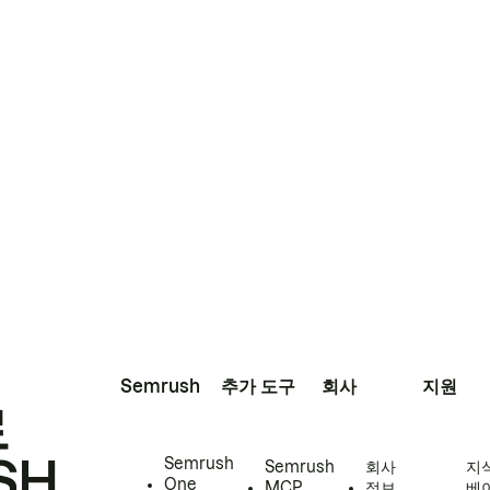
Semrush
추가 도구
회사
지원
로
SH
Semrush
Semrush
회사
지
One
MCP
정보
베