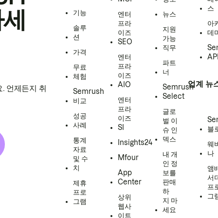
스
하세
기능
엔터
뉴스
프라
아
솔루
지원
이즈
데
션
가능
SEO
직무
Se
가격
엔터
AP
파트
프라
무료
너
이즈
체험
업계 뉴
AIO
Semrush
. 언제든지 취
Semrush
Select
엔터
비교
프라
글로
성공
이즈
Se
벌 이
사례
SI
블
슈 인
덱스
통계
Insights24
웨
자료
나
내 개
Mfour
및 수
인 정
치
앰
App
보를
서
Center
판매
제휴
프
하
프로
그
상위
지 마
그램
웹사
세요
이트