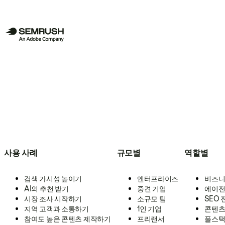
사용 사례
규모별
역할별
검색 가시성 높이기
엔터프라이즈
비즈니
AI의 추천 받기
중견 기업
에이전
시장 조사 시작하기
소규모 팀
SEO
지역 고객과 소통하기
1인 기업
콘텐츠
참여도 높은 콘텐츠 제작하기
프리랜서
풀스택