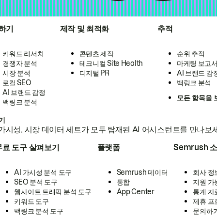
하기
제작 및 최적화
추적
키워드 리서치
콘텐츠 제작
순위 추적
경쟁자 분석
테크니컬 Site Health
마케팅 보고
시장 분석
디지털 PR
AI 브랜드 감
로컬 SEO
백링크 분석
AI 브랜드 감정
모든 항목을 
백링크 분석
하기
가시성, 시장 데이터 세트가 모두 탑재된 AI 어시스턴트를 만나보
무료 도구 살펴보기
플랫폼
Semrush 
AI 가시성 분석 도구
Semrush 데이터
회사 정
SEO 분석 도구
통합
지원 가
웹사이트 트래픽 분석 도구
App Center
통계 자
키워드 도구
제휴 프
백링크 분석 도구
문의하