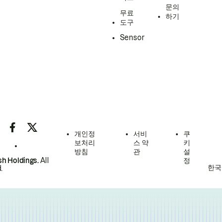
문의
무료
하기
도구
Sensor
개인정
서비
쿠
보처리
스 약
키
방침
관
설
h Holdings.
All
정
한국
.