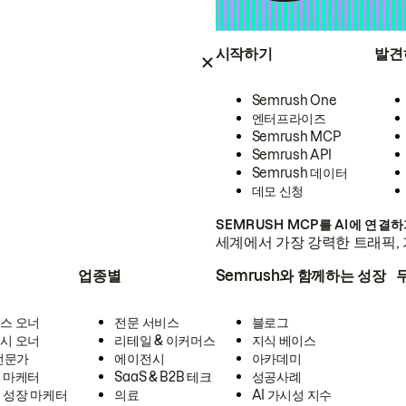
시작하기
발견
Semrush One
엔터프라이즈
Semrush MCP
Semrush API
Semrush 데이터
데모 신청
SEMRUSH MCP를 AI에 연결
세계에서 가장 강력한 트래픽, 
업종별
Semrush와 함께하는 성장
스 오너
전문 서비스
블로그
시 오너
리테일 & 이커머스
지식 베이스
 전문가
에이전시
아카데미
 마케터
SaaS & B2B 테크
성공사례
 성장 마케터
의료
AI 가시성 지수