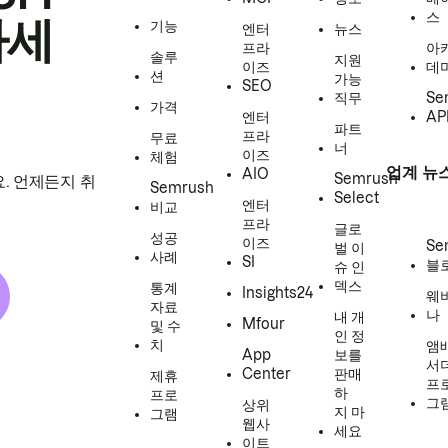
스
하세
기능
엔터
뉴스
프라
아
솔루
지원
이즈
데
션
가능
SEO
직무
Se
가격
엔터
AP
파트
프라
무료
너
이즈
체험
업계 뉴
AIO
Semrush
. 언제든지 취
Semrush
Select
엔터
비교
프라
글로
성공
이즈
Se
벌 이
사례
SI
블
슈 인
덱스
통계
Insights24
웨
자료
나
내 개
Mfour
및 수
인 정
치
앰
App
보를
서
Center
판매
제휴
프
하
프로
그
상위
지 마
그램
웹사
세요
이트