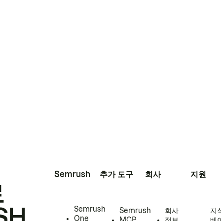
Semrush
추가 도구
회사
지원
로
SH
Semrush
Semrush
회사
지
One
MCP
정보
베