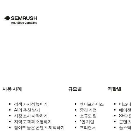
사용 사례
규모별
역할별
검색 가시성 높이기
엔터프라이즈
비즈니
AI의 추천 받기
중견 기업
에이전
시장 조사 시작하기
소규모 팀
SEO
지역 고객과 소통하기
1인 기업
콘텐츠
참여도 높은 콘텐츠 제작하기
프리랜서
풀스택