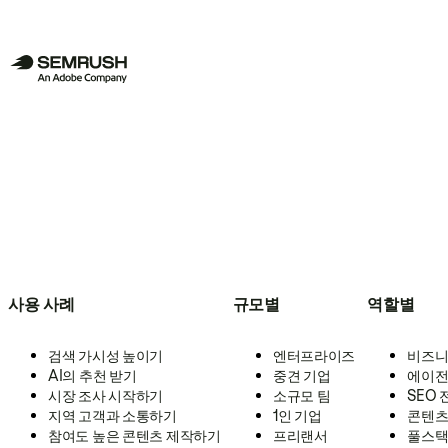
사용 사례
규모별
역할별
검색 가시성 높이기
엔터프라이즈
비즈니
AI의 추천 받기
중견 기업
에이전
시장 조사 시작하기
소규모 팀
SEO
지역 고객과 소통하기
1인 기업
콘텐츠
참여도 높은 콘텐츠 제작하기
프리랜서
풀스택