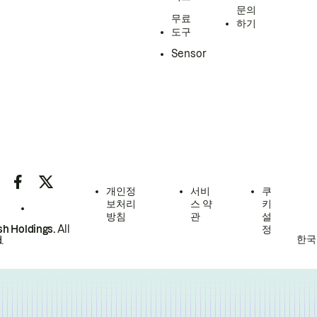
문의
무료
하기
도구
Sensor
개인정
서비
쿠
보처리
스 약
키
방침
관
설
h Holdings.
All
정
한국
.