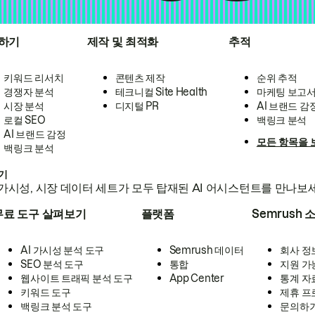
하기
제작 및 최적화
추적
키워드 리서치
콘텐츠 제작
순위 추적
경쟁자 분석
테크니컬 Site Health
마케팅 보고
시장 분석
디지털 PR
AI 브랜드 감
로컬 SEO
백링크 분석
AI 브랜드 감정
모든 항목을 
백링크 분석
하기
가시성, 시장 데이터 세트가 모두 탑재된 AI 어시스턴트를 만나보
무료 도구 살펴보기
플랫폼
Semrush 
AI 가시성 분석 도구
Semrush 데이터
회사 정
SEO 분석 도구
통합
지원 가
웹사이트 트래픽 분석 도구
App Center
통계 자
키워드 도구
제휴 프
백링크 분석 도구
문의하