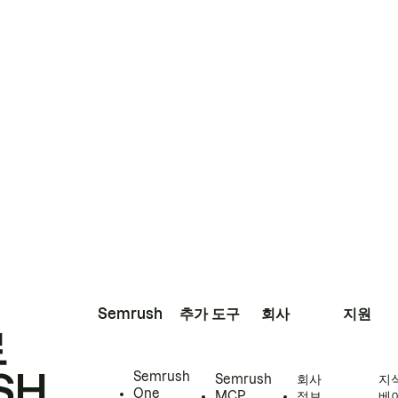
Semrush
추가 도구
회사
지원
로
SH
Semrush
Semrush
회사
지
One
MCP
정보
베