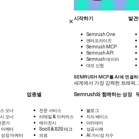
시작하기
발견
Semrush One
엔터프라이즈
Semrush MCP
Semrush API
Semrush 데이터
데모 신청
SEMRUSH MCP를 AI에 연결
세계에서 가장 강력한 트래픽, 
업종별
Semrush와 함께하는 성장
스 오너
전문 서비스
블로그
시 오너
리테일 & 이커머스
지식 베이스
 전문가
에이전시
아카데미
 마케터
SaaS & B2B 테크
성공사례
 성장 마케터
의료
AI 가시성 지수