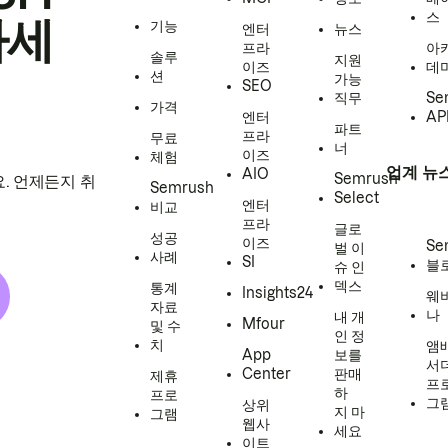
스
하세
기능
엔터
뉴스
프라
아
솔루
지원
이즈
데
션
가능
SEO
직무
Se
가격
엔터
AP
파트
프라
무료
너
이즈
체험
업계 뉴
AIO
Semrush
. 언제든지 취
Semrush
Select
엔터
비교
프라
글로
성공
이즈
Se
벌 이
사례
SI
블
슈 인
덱스
통계
Insights24
웨
자료
나
내 개
Mfour
및 수
인 정
치
앰
App
보를
서
Center
판매
제휴
프
하
프로
그
상위
지 마
그램
웹사
세요
이트