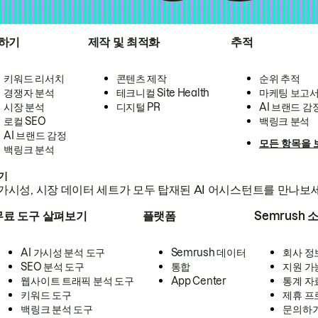
하기
제작 및 최적화
추적
키워드 리서치
콘텐츠 제작
순위 추적
경쟁자 분석
테크니컬 Site Health
마케팅 보고
시장 분석
디지털 PR
AI 브랜드 감
로컬 SEO
백링크 분석
AI 브랜드 감정
모든 항목을 
백링크 분석
하기
가시성, 시장 데이터 세트가 모두 탑재된 AI 어시스턴트를 만나보
무료 도구 살펴보기
플랫폼
Semrush 
AI 가시성 분석 도구
Semrush 데이터
회사 정
SEO 분석 도구
통합
지원 가
웹사이트 트래픽 분석 도구
App Center
통계 자
키워드 도구
제휴 프
백링크 분석 도구
문의하