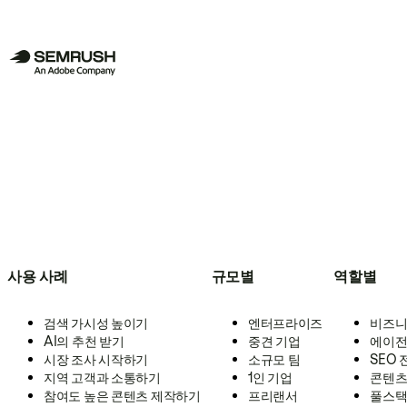
사용 사례
규모별
역할별
검색 가시성 높이기
엔터프라이즈
비즈니
AI의 추천 받기
중견 기업
에이전
시장 조사 시작하기
소규모 팀
SEO
지역 고객과 소통하기
1인 기업
콘텐츠
참여도 높은 콘텐츠 제작하기
프리랜서
풀스택