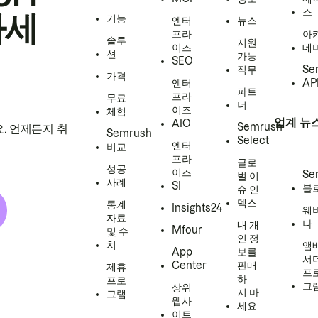
스
하세
기능
엔터
뉴스
프라
아
솔루
지원
이즈
데
션
가능
SEO
직무
Se
가격
엔터
AP
파트
프라
무료
너
이즈
체험
업계 뉴
AIO
Semrush
. 언제든지 취
Semrush
Select
엔터
비교
프라
글로
성공
이즈
Se
벌 이
사례
SI
블
슈 인
덱스
통계
Insights24
웨
자료
나
내 개
Mfour
및 수
인 정
치
앰
App
보를
서
Center
판매
제휴
프
하
프로
그
상위
지 마
그램
웹사
세요
이트