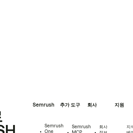
Semrush
추가 도구
회사
지원
로
SH
Semrush
Semrush
회사
지
One
MCP
정보
베