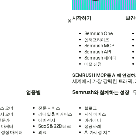
시작하기
발견
Semrush One
엔터프라이즈
Semrush MCP
Semrush API
Semrush 데이터
데모 신청
SEMRUSH MCP를 AI에 연결
세계에서 가장 강력한 트래픽, 
업종별
Semrush와 함께하는 성장
스 오너
전문 서비스
블로그
시 오너
리테일 & 이커머스
지식 베이스
 전문가
에이전시
아카데미
 마케터
SaaS & B2B 테크
성공사례
 성장 마케터
의료
AI 가시성 지수