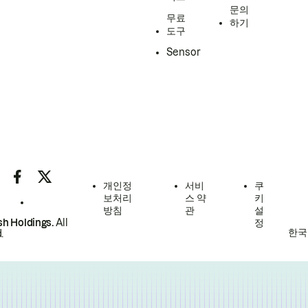
문의
무료
하기
도구
Sensor
개인정
서비
쿠
보처리
스 약
키
방침
관
설
h Holdings.
All
정
한국
.