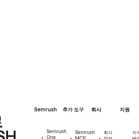
Semrush
추가 도구
회사
지원
로
SH
Semrush
Semrush
회사
지
One
MCP
정보
베