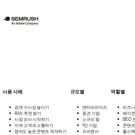
사용 사례
규모별
역할별
검색 가시성 높이기
엔터프라이즈
비즈니
AI의 추천 받기
중견 기업
에이전
시장 조사 시작하기
소규모 팀
SEO
지역 고객과 소통하기
1인 기업
콘텐츠
참여도 높은 콘텐츠 제작하기
프리랜서
풀스택