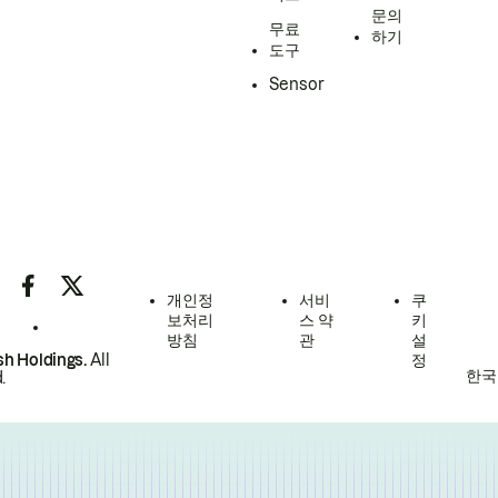
문의
무료
하기
도구
Sensor
개인정
서비
쿠
보처리
스 약
키
방침
관
설
h Holdings.
All
정
한국
.