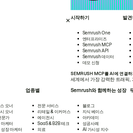
시작하기
발견
Semrush One
엔터프라이즈
Semrush MCP
Semrush API
Semrush 데이터
데모 신청
SEMRUSH MCP를 AI에 연결
세계에서 가장 강력한 트래픽, 
업종별
Semrush와 함께하는 성장
스 오너
전문 서비스
블로그
시 오너
리테일 & 이커머스
지식 베이스
 전문가
에이전시
아카데미
 마케터
SaaS & B2B 테크
성공사례
 성장 마케터
의료
AI 가시성 지수