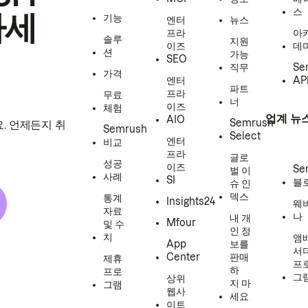
스
하세
기능
엔터
뉴스
프라
아
솔루
지원
이즈
데
션
가능
SEO
직무
Se
가격
엔터
AP
파트
프라
무료
너
이즈
체험
업계 뉴
AIO
Semrush
. 언제든지 취
Semrush
Select
엔터
비교
프라
글로
성공
이즈
Se
벌 이
사례
SI
블
슈 인
덱스
통계
Insights24
웨
자료
나
내 개
Mfour
및 수
인 정
치
앰
App
보를
서
Center
판매
제휴
프
하
프로
그
상위
지 마
그램
웹사
세요
이트