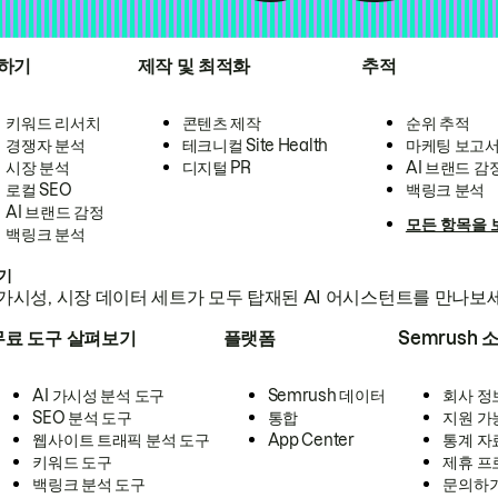
하기
제작 및 최적화
추적
키워드 리서치
콘텐츠 제작
순위 추적
경쟁자 분석
테크니컬 Site Health
마케팅 보고
시장 분석
디지털 PR
AI 브랜드 감
로컬 SEO
백링크 분석
AI 브랜드 감정
모든 항목을 
백링크 분석
하기
가시성, 시장 데이터 세트가 모두 탑재된 AI 어시스턴트를 만나보
무료 도구 살펴보기
플랫폼
Semrush 
AI 가시성 분석 도구
Semrush 데이터
회사 정
SEO 분석 도구
통합
지원 가
웹사이트 트래픽 분석 도구
App Center
통계 자
키워드 도구
제휴 프
백링크 분석 도구
문의하