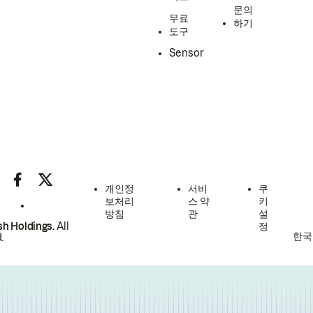
문의
무료
하기
도구
Sensor
개인정
서비
쿠
보처리
스 약
키
방침
관
설
h Holdings.
All
정
한국
.