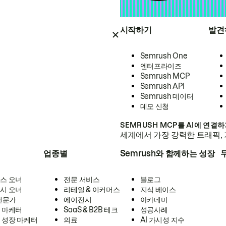
시작하기
발견
Semrush One
엔터프라이즈
Semrush MCP
Semrush API
Semrush 데이터
데모 신청
SEMRUSH MCP를 AI에 연결
세계에서 가장 강력한 트래픽, 
업종별
Semrush와 함께하는 성장
스 오너
전문 서비스
블로그
시 오너
리테일 & 이커머스
지식 베이스
 전문가
에이전시
아카데미
 마케터
SaaS & B2B 테크
성공사례
 성장 마케터
의료
AI 가시성 지수