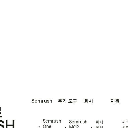
Semrush
추가 도구
회사
지원
로
SH
Semrush
Semrush
회사
지
One
MCP
정보
베