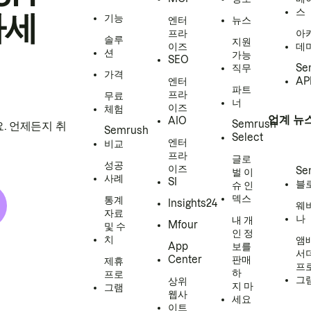
스
하세
기능
엔터
뉴스
프라
아
솔루
지원
이즈
데
션
가능
SEO
직무
Se
가격
엔터
AP
파트
프라
무료
너
이즈
체험
업계 뉴
AIO
Semrush
. 언제든지 취
Semrush
Select
엔터
비교
프라
글로
성공
이즈
Se
벌 이
사례
SI
블
슈 인
덱스
통계
Insights24
웨
자료
나
내 개
Mfour
및 수
인 정
치
앰
App
보를
서
Center
판매
제휴
프
하
프로
그
상위
지 마
그램
웹사
세요
이트