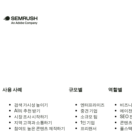
사용 사례
규모별
역할별
검색 가시성 높이기
엔터프라이즈
비즈니
AI의 추천 받기
중견 기업
에이전
시장 조사 시작하기
소규모 팀
SEO
지역 고객과 소통하기
1인 기업
콘텐츠
참여도 높은 콘텐츠 제작하기
프리랜서
풀스택