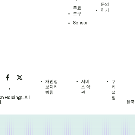
문의
무료
하기
도구
Sensor
개인정
서비
쿠
보처리
스 약
키
방침
관
설
h Holdings.
All
정
한국
.