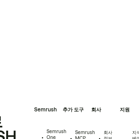
Semrush
추가 도구
회사
지원
로
SH
Semrush
Semrush
회사
지
One
MCP
정보
베