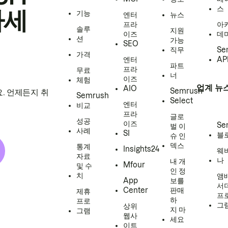
스
하세
기능
엔터
뉴스
프라
아
솔루
지원
이즈
데
션
가능
SEO
직무
Se
가격
엔터
AP
파트
프라
무료
너
이즈
체험
업계 뉴
AIO
Semrush
. 언제든지 취
Semrush
Select
엔터
비교
프라
글로
성공
이즈
Se
벌 이
사례
SI
블
슈 인
덱스
통계
Insights24
웨
자료
나
내 개
Mfour
및 수
인 정
치
앰
App
보를
서
Center
판매
제휴
프
하
프로
그
상위
지 마
그램
웹사
세요
이트