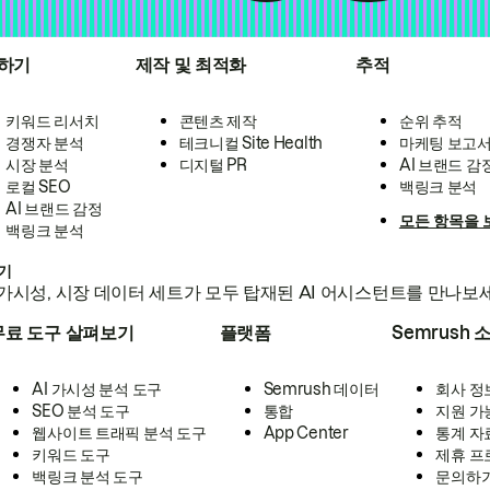
하기
제작 및 최적화
추적
키워드 리서치
콘텐츠 제작
순위 추적
경쟁자 분석
테크니컬 Site Health
마케팅 보고
시장 분석
디지털 PR
AI 브랜드 감
로컬 SEO
백링크 분석
AI 브랜드 감정
모든 항목을 
백링크 분석
하기
가시성, 시장 데이터 세트가 모두 탑재된 AI 어시스턴트를 만나보
무료 도구 살펴보기
플랫폼
Semrush 
AI 가시성 분석 도구
Semrush 데이터
회사 정
SEO 분석 도구
통합
지원 가
웹사이트 트래픽 분석 도구
App Center
통계 자
키워드 도구
제휴 프
백링크 분석 도구
문의하