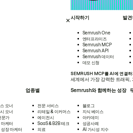
시작하기
발견
Semrush One
엔터프라이즈
Semrush MCP
Semrush API
Semrush 데이터
데모 신청
SEMRUSH MCP를 AI에 연결
세계에서 가장 강력한 트래픽, 
업종별
Semrush와 함께하는 성장
스 오너
전문 서비스
블로그
시 오너
리테일 & 이커머스
지식 베이스
 전문가
에이전시
아카데미
 마케터
SaaS & B2B 테크
성공사례
 성장 마케터
의료
AI 가시성 지수