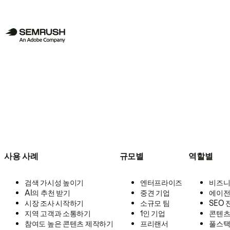
사용 사례
규모별
역할별
검색 가시성 높이기
엔터프라이즈
비즈니
AI의 추천 받기
중견 기업
에이전
시장 조사 시작하기
소규모 팀
SEO
지역 고객과 소통하기
1인 기업
콘텐츠
참여도 높은 콘텐츠 제작하기
프리랜서
풀스택