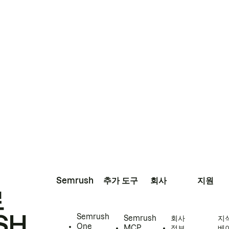
Semrush
추가 도구
회사
지원
로
SH
Semrush
Semrush
회사
지
One
MCP
정보
베