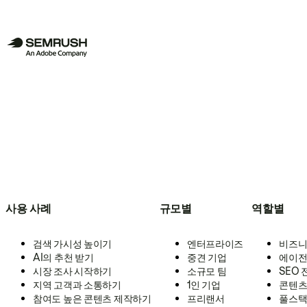
사용 사례
규모별
역할별
검색 가시성 높이기
엔터프라이즈
비즈니
AI의 추천 받기
중견 기업
에이전
시장 조사 시작하기
소규모 팀
SEO
지역 고객과 소통하기
1인 기업
콘텐츠
참여도 높은 콘텐츠 제작하기
프리랜서
풀스택