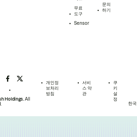
문의
무료
하기
도구
Sensor
개인정
서비
쿠
보처리
스 약
키
방침
관
설
h Holdings.
All
정
한국
.