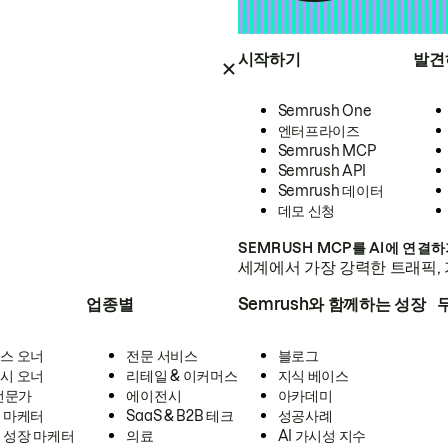
시작하기
발견
Semrush One
엔터프라이즈
Semrush MCP
Semrush API
Semrush 데이터
데모 신청
SEMRUSH MCP를 AI에 연결
세계에서 가장 강력한 트래픽, 
업종별
Semrush와 함께하는 성장
스 오너
전문 서비스
블로그
시 오너
리테일 & 이커머스
지식 베이스
 전문가
에이전시
아카데미
 마케터
SaaS & B2B 테크
성공사례
 성장 마케터
의료
AI 가시성 지수