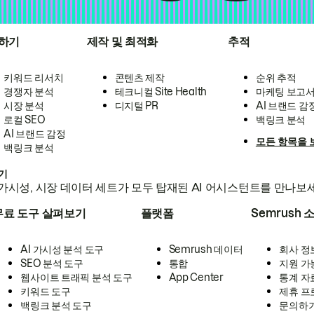
하기
제작 및 최적화
추적
키워드 리서치
콘텐츠 제작
순위 추적
경쟁자 분석
테크니컬 Site Health
마케팅 보고
시장 분석
디지털 PR
AI 브랜드 감
로컬 SEO
백링크 분석
AI 브랜드 감정
모든 항목을 
백링크 분석
하기
가시성, 시장 데이터 세트가 모두 탑재된 AI 어시스턴트를 만나보
무료 도구 살펴보기
플랫폼
Semrush 
AI 가시성 분석 도구
Semrush 데이터
회사 정
SEO 분석 도구
통합
지원 가
웹사이트 트래픽 분석 도구
App Center
통계 자
키워드 도구
제휴 프
백링크 분석 도구
문의하