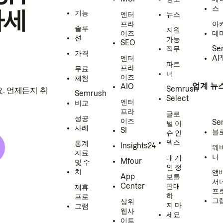
스
하세
기능
엔터
뉴스
프라
아
솔루
지원
이즈
데
션
가능
SEO
직무
Se
가격
엔터
AP
파트
프라
무료
너
이즈
체험
업계 뉴
AIO
Semrush
. 언제든지 취
Semrush
Select
엔터
비교
프라
글로
성공
이즈
Se
벌 이
사례
SI
블
슈 인
덱스
통계
Insights24
웨
자료
나
내 개
Mfour
및 수
인 정
치
앰
App
보를
서
Center
판매
제휴
프
하
프로
그
상위
지 마
그램
웹사
세요
이트