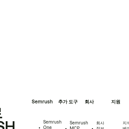
Semrush
추가 도구
회사
지원
로
SH
Semrush
Semrush
회사
지
One
MCP
정보
베