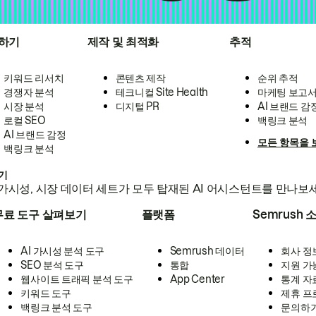
하기
제작 및 최적화
추적
키워드 리서치
콘텐츠 제작
순위 추적
경쟁자 분석
테크니컬 Site Health
마케팅 보고
시장 분석
디지털 PR
AI 브랜드 감
로컬 SEO
백링크 분석
AI 브랜드 감정
모든 항목을 
백링크 분석
하기
가시성, 시장 데이터 세트가 모두 탑재된 AI 어시스턴트를 만나보
무료 도구 살펴보기
플랫폼
Semrush 
AI 가시성 분석 도구
Semrush 데이터
회사 정
SEO 분석 도구
통합
지원 가
웹사이트 트래픽 분석 도구
App Center
통계 자
키워드 도구
제휴 프
백링크 분석 도구
문의하