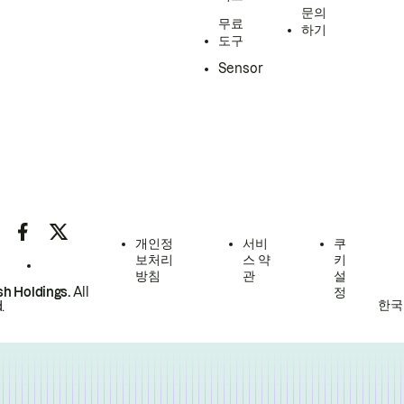
문의
무료
하기
도구
Sensor
개인정
서비
쿠
보처리
스 약
키
방침
관
설
h Holdings.
All
정
한국
.