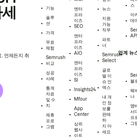
스
하세
기능
엔터
뉴스
프라
아
솔루
지원
이즈
데
션
가능
SEO
직무
Se
가격
엔터
AP
파트
프라
무료
너
이즈
체험
업계 뉴
AIO
Semrush
. 언제든지 취
Semrush
Select
엔터
비교
프라
글로
성공
이즈
Se
벌 이
사례
SI
블
슈 인
덱스
통계
Insights24
웨
자료
나
내 개
Mfour
및 수
인 정
치
앰
App
보를
서
Center
판매
제휴
프
하
프로
그
상위
지 마
그램
웹사
세요
이트