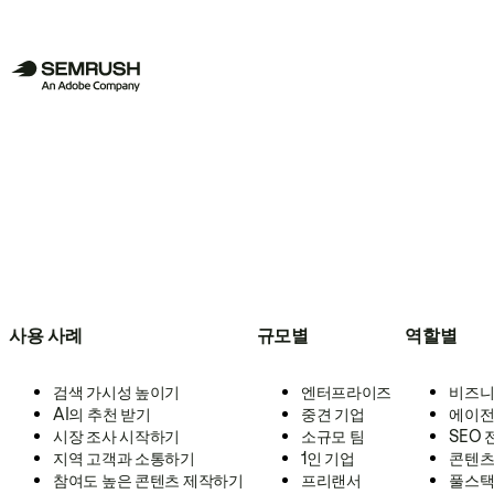
사용 사례
규모별
역할별
검색 가시성 높이기
엔터프라이즈
비즈니
AI의 추천 받기
중견 기업
에이전
시장 조사 시작하기
소규모 팀
SEO
지역 고객과 소통하기
1인 기업
콘텐츠
참여도 높은 콘텐츠 제작하기
프리랜서
풀스택