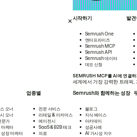
시작하기
발견
Semrush One
엔터프라이즈
Semrush MCP
Semrush API
Semrush 데이터
데모 신청
SEMRUSH MCP를 AI에 연결
세계에서 가장 강력한 트래픽, 
업종별
Semrush와 함께하는 성장
스 오너
전문 서비스
블로그
시 오너
리테일 & 이커머스
지식 베이스
 전문가
에이전시
아카데미
 마케터
SaaS & B2B 테크
성공사례
 성장 마케터
의료
AI 가시성 지수