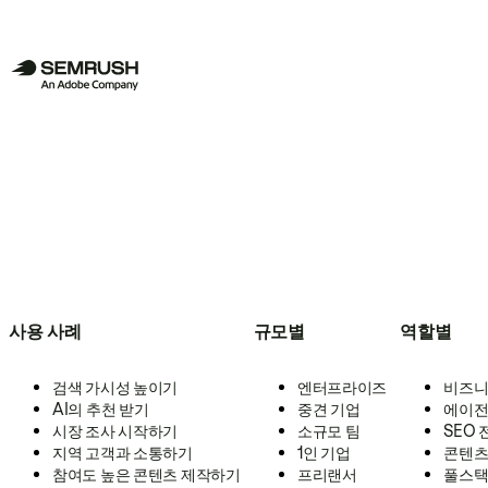
사용 사례
규모별
역할별
검색 가시성 높이기
엔터프라이즈
비즈니
AI의 추천 받기
중견 기업
에이전
시장 조사 시작하기
소규모 팀
SEO
지역 고객과 소통하기
1인 기업
콘텐츠
참여도 높은 콘텐츠 제작하기
프리랜서
풀스택