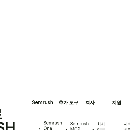
Semrush
추가 도구
회사
지원
로
SH
Semrush
Semrush
회사
지
One
MCP
정보
베