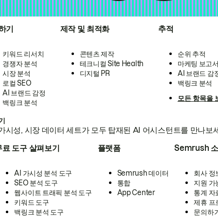
하기
제작 및 최적화
추적
키워드 리서치
콘텐츠 제작
순위 추적
경쟁자 분석
테크니컬 Site Health
마케팅 보고
시장 분석
디지털 PR
AI 브랜드 감
로컬 SEO
백링크 분석
AI 브랜드 감정
모든 항목을 
백링크 분석
하기
가시성, 시장 데이터 세트가 모두 탑재된 AI 어시스턴트를 만나보
무료 도구 살펴보기
플랫폼
Semrush 
AI 가시성 분석 도구
Semrush 데이터
회사 정
SEO 분석 도구
통합
지원 가
웹사이트 트래픽 분석 도구
App Center
통계 자
키워드 도구
제휴 프
백링크 분석 도구
문의하