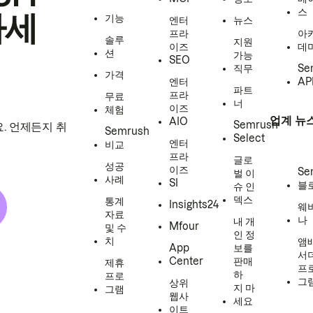
스
하세
기능
엔터
뉴스
프라
아
솔루
지원
이즈
데
션
가능
SEO
직무
Se
가격
엔터
AP
파트
프라
무료
너
이즈
체험
업계 뉴
AIO
Semrush
. 언제든지 취
Semrush
Select
엔터
비교
프라
글로
성공
이즈
Se
벌 이
사례
SI
블
슈 인
덱스
통계
Insights24
웨
자료
나
내 개
Mfour
및 수
인 정
치
앰
App
보를
서
Center
판매
제휴
프
하
프로
그
상위
지 마
그램
웹사
세요
이트