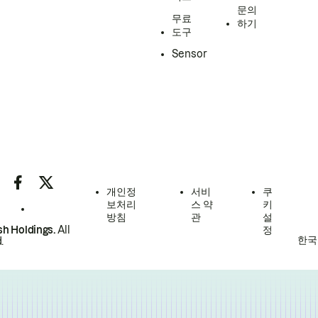
문의
무료
하기
도구
Sensor
개인정
서비
쿠
보처리
스 약
키
방침
관
설
h Holdings.
All
정
한국
.