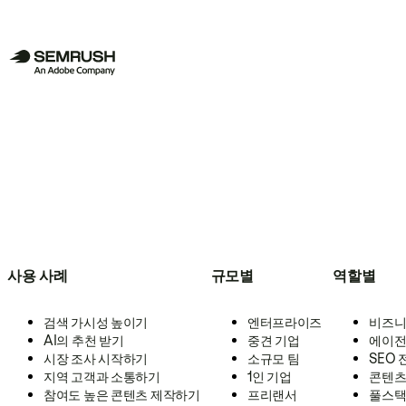
사용 사례
규모별
역할별
검색 가시성 높이기
엔터프라이즈
비즈니
AI의 추천 받기
중견 기업
에이전
시장 조사 시작하기
소규모 팀
SEO
지역 고객과 소통하기
1인 기업
콘텐츠
참여도 높은 콘텐츠 제작하기
프리랜서
풀스택