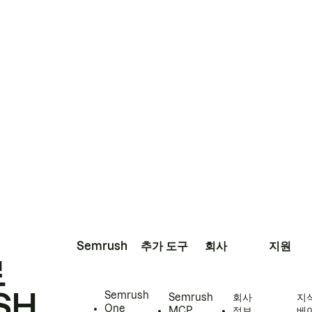
Semrush
추가 도구
회사
지원
로
SH
Semrush
Semrush
회사
지
One
MCP
정보
베