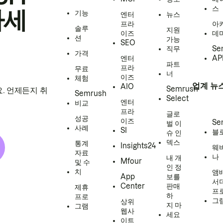
스
하세
기능
엔터
뉴스
프라
아
솔루
지원
이즈
데
션
가능
SEO
직무
Se
가격
엔터
AP
파트
프라
무료
너
이즈
체험
업계 뉴
AIO
Semrush
. 언제든지 취
Semrush
Select
엔터
비교
프라
글로
성공
이즈
Se
벌 이
사례
SI
블
슈 인
덱스
통계
Insights24
웨
자료
나
내 개
Mfour
및 수
인 정
치
앰
App
보를
서
Center
판매
제휴
프
하
프로
그
상위
지 마
그램
웹사
세요
이트