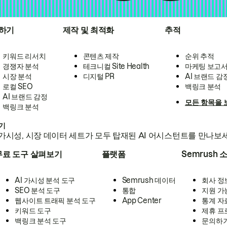
하기
제작 및 최적화
추적
키워드 리서치
콘텐츠 제작
순위 추적
경쟁자 분석
테크니컬 Site Health
마케팅 보고
시장 분석
디지털 PR
AI 브랜드 감
로컬 SEO
백링크 분석
AI 브랜드 감정
모든 항목을 
백링크 분석
하기
가시성, 시장 데이터 세트가 모두 탑재된 AI 어시스턴트를 만나보
무료 도구 살펴보기
플랫폼
Semrush 
AI 가시성 분석 도구
Semrush 데이터
회사 정
SEO 분석 도구
통합
지원 가
웹사이트 트래픽 분석 도구
App Center
통계 자
키워드 도구
제휴 프
백링크 분석 도구
문의하