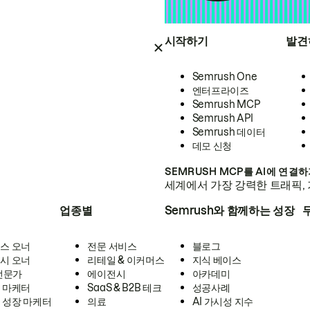
시작하기
발견
Semrush One
엔터프라이즈
Semrush MCP
Semrush API
Semrush 데이터
데모 신청
SEMRUSH MCP를 AI에 연결
세계에서 가장 강력한 트래픽, 
업종별
Semrush와 함께하는 성장
스 오너
전문 서비스
블로그
시 오너
리테일 & 이커머스
지식 베이스
 전문가
에이전시
아카데미
 마케터
SaaS & B2B 테크
성공사례
 성장 마케터
의료
AI 가시성 지수