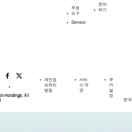
문의
무료
하기
도구
Sensor
개인정
서비
쿠
보처리
스 약
키
방침
관
설
h Holdings.
All
정
한국
.