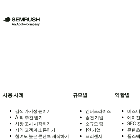
사용 사례
규모별
역할별
검색 가시성 높이기
엔터프라이즈
비즈니
AI의 추천 받기
중견 기업
에이전
시장 조사 시작하기
소규모 팀
SEO
지역 고객과 소통하기
1인 기업
콘텐츠
참여도 높은 콘텐츠 제작하기
프리랜서
풀스택