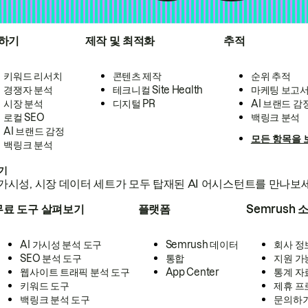
하기
제작 및 최적화
추적
키워드 리서치
콘텐츠 제작
순위 추적
경쟁자 분석
테크니컬 Site Health
마케팅 보고
시장 분석
디지털 PR
AI 브랜드 감
로컬 SEO
백링크 분석
AI 브랜드 감정
모든 항목을 
백링크 분석
하기
가시성, 시장 데이터 세트가 모두 탑재된 AI 어시스턴트를 만나보
무료 도구 살펴보기
플랫폼
Semrush 
AI 가시성 분석 도구
Semrush 데이터
회사 정
SEO 분석 도구
통합
지원 가
웹사이트 트래픽 분석 도구
App Center
통계 자
키워드 도구
제휴 프
백링크 분석 도구
문의하