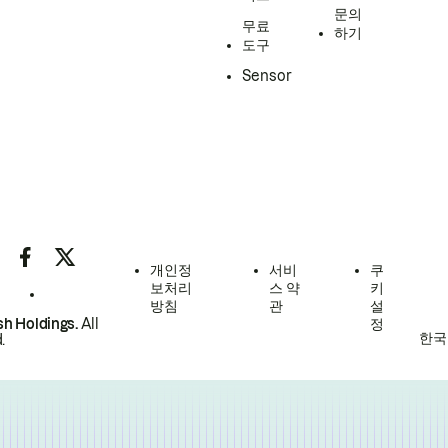
문의
무료
하기
도구
Sensor
개인정
서비
쿠
보처리
스 약
키
방침
관
설
h Holdings.
All
정
한국
.