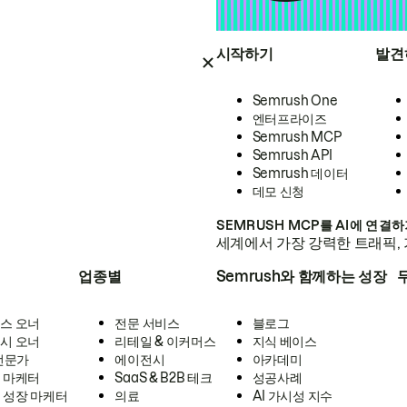
시작하기
발견
Semrush One
엔터프라이즈
Semrush MCP
Semrush API
Semrush 데이터
데모 신청
SEMRUSH MCP를 AI에 연결
세계에서 가장 강력한 트래픽, 
업종별
Semrush와 함께하는 성장
스 오너
전문 서비스
블로그
시 오너
리테일 & 이커머스
지식 베이스
 전문가
에이전시
아카데미
 마케터
SaaS & B2B 테크
성공사례
 성장 마케터
의료
AI 가시성 지수