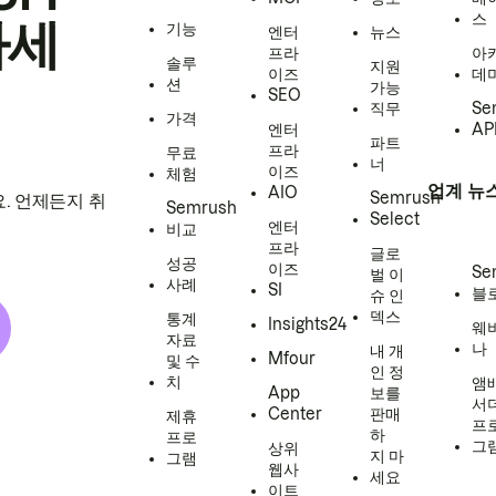
스
하세
기능
엔터
뉴스
프라
아
솔루
지원
이즈
데
션
가능
SEO
직무
Se
가격
엔터
AP
파트
프라
무료
너
이즈
체험
업계 뉴
AIO
Semrush
. 언제든지 취
Semrush
Select
엔터
비교
프라
글로
성공
이즈
Se
벌 이
사례
SI
블
슈 인
덱스
통계
Insights24
웨
자료
나
내 개
Mfour
및 수
인 정
치
앰
App
보를
서
Center
판매
제휴
프
하
프로
그
상위
지 마
그램
웹사
세요
이트