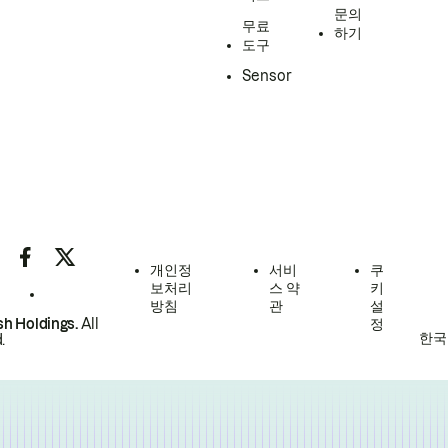
문의
무료
하기
도구
Sensor
개인정
서비
쿠
보처리
스 약
키
방침
관
설
h Holdings.
All
정
한국
.