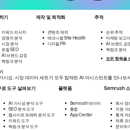
하기
제작 및 최적화
추적
키워드 리서치
콘텐츠 제작
순위 추적
경쟁자 분석
테크니컬 Site Health
마케팅 보고
시장 분석
디지털 PR
AI 브랜드 감
로컬 SEO
백링크 분석
AI 브랜드 감정
모든 항목을 
백링크 분석
하기
가시성, 시장 데이터 세트가 모두 탑재된 AI 어시스턴트를 만나보
무료 도구 살펴보기
플랫폼
Semrush 
AI 가시성 분석 도구
Semrush 데이터
회사 정
SEO 분석 도구
통합
지원 가
웹사이트 트래픽 분석 도구
App Center
통계 자
키워드 도구
제휴 프
백링크 분석 도구
문의하