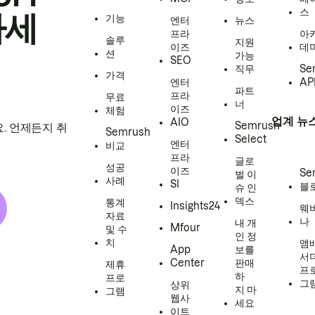
스
하세
기능
엔터
뉴스
프라
아
솔루
지원
이즈
데
션
가능
SEO
직무
Se
가격
엔터
AP
파트
프라
무료
너
이즈
체험
업계 뉴
AIO
Semrush
. 언제든지 취
Semrush
Select
엔터
비교
프라
글로
성공
이즈
Se
벌 이
사례
SI
블
슈 인
덱스
통계
Insights24
웨
자료
나
내 개
Mfour
및 수
인 정
치
앰
App
보를
서
Center
판매
제휴
프
하
프로
그
상위
지 마
그램
웹사
세요
이트