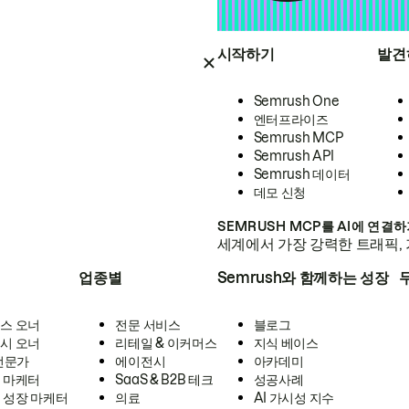
시작하기
발견
Semrush One
엔터프라이즈
Semrush MCP
Semrush API
Semrush 데이터
데모 신청
SEMRUSH MCP를 AI에 연결
세계에서 가장 강력한 트래픽, 
업종별
Semrush와 함께하는 성장
스 오너
전문 서비스
블로그
시 오너
리테일 & 이커머스
지식 베이스
 전문가
에이전시
아카데미
 마케터
SaaS & B2B 테크
성공사례
 성장 마케터
의료
AI 가시성 지수