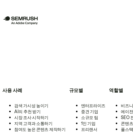
사용 사례
규모별
역할별
검색 가시성 높이기
엔터프라이즈
비즈니
AI의 추천 받기
중견 기업
에이전
시장 조사 시작하기
소규모 팀
SEO
지역 고객과 소통하기
1인 기업
콘텐츠
참여도 높은 콘텐츠 제작하기
프리랜서
풀스택