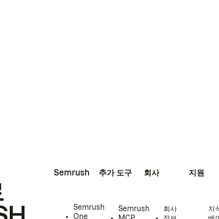
Semrush
추가 도구
회사
지원
로
SH
Semrush
Semrush
회사
지
One
MCP
정보
베