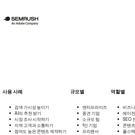
사용 사례
규모별
역할별
검색 가시성 높이기
엔터프라이즈
비즈니
AI의 추천 받기
중견 기업
에이전
시장 조사 시작하기
소규모 팀
SEO
지역 고객과 소통하기
1인 기업
콘텐츠
참여도 높은 콘텐츠 제작하기
프리랜서
풀스택