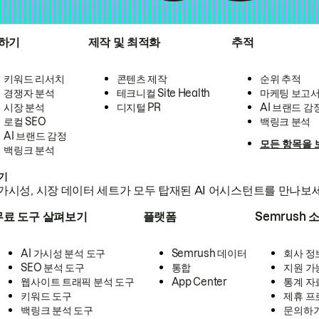
하기
제작 및 최적화
추적
키워드 리서치
콘텐츠 제작
순위 추적
경쟁자 분석
테크니컬 Site Health
마케팅 보고
시장 분석
디지털 PR
AI 브랜드 감
로컬 SEO
백링크 분석
AI 브랜드 감정
모든 항목을 
백링크 분석
하기
가시성, 시장 데이터 세트가 모두 탑재된 AI 어시스턴트를 만나보
무료 도구 살펴보기
플랫폼
Semrush 
AI 가시성 분석 도구
Semrush 데이터
회사 정
SEO 분석 도구
통합
지원 가
웹사이트 트래픽 분석 도구
App Center
통계 자
키워드 도구
제휴 프
백링크 분석 도구
문의하