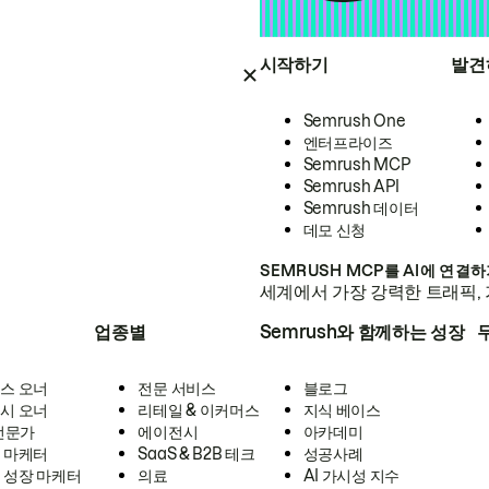
시작하기
발견
Semrush One
엔터프라이즈
Semrush MCP
Semrush API
Semrush 데이터
데모 신청
SEMRUSH MCP를 AI에 연결
세계에서 가장 강력한 트래픽, 
업종별
Semrush와 함께하는 성장
스 오너
전문 서비스
블로그
시 오너
리테일 & 이커머스
지식 베이스
 전문가
에이전시
아카데미
 마케터
SaaS & B2B 테크
성공사례
 성장 마케터
의료
AI 가시성 지수