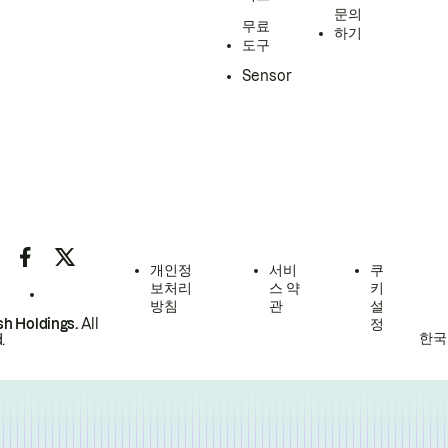
문의
무료
하기
도구
Sensor
개인정
서비
쿠
보처리
스 약
키
방침
관
설
h Holdings.
All
정
한국
.