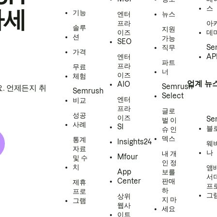
스
하세
기능
엔터
뉴스
프라
아
솔루
지원
이즈
데
션
가능
SEO
직무
Se
가격
엔터
AP
파트
프라
무료
너
이즈
체험
업계 뉴
AIO
Semrush
. 언제든지 취
Semrush
Select
엔터
비교
프라
글로
성공
이즈
Se
벌 이
사례
SI
블
슈 인
덱스
통계
Insights24
웨
자료
나
내 개
Mfour
및 수
인 정
치
앰
App
보를
서
Center
판매
제휴
프
하
프로
그
상위
지 마
그램
웹사
세요
이트