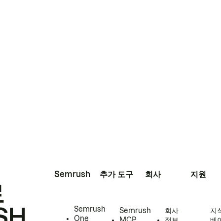
Semrush
추가 도구
회사
지원
로
SH
Semrush
Semrush
회사
지
One
MCP
정보
베