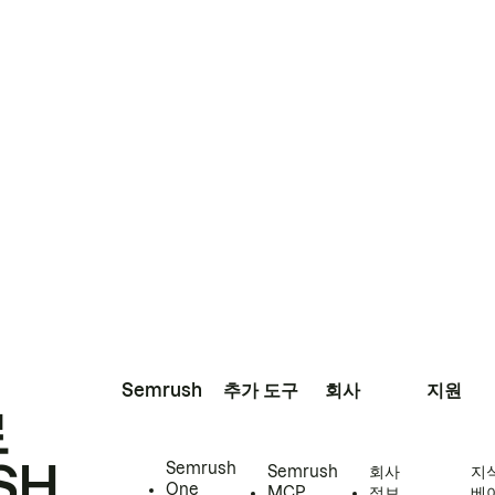
Semrush
추가 도구
회사
지원
로
SH
Semrush
Semrush
회사
지
One
MCP
정보
베