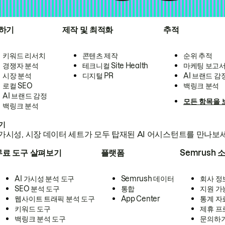
하기
제작 및 최적화
추적
키워드 리서치
콘텐츠 제작
순위 추적
경쟁자 분석
테크니컬 Site Health
마케팅 보고
시장 분석
디지털 PR
AI 브랜드 감
로컬 SEO
백링크 분석
AI 브랜드 감정
모든 항목을 
백링크 분석
하기
가시성, 시장 데이터 세트가 모두 탑재된 AI 어시스턴트를 만나보
무료 도구 살펴보기
플랫폼
Semrush 
AI 가시성 분석 도구
Semrush 데이터
회사 정
SEO 분석 도구
통합
지원 가
웹사이트 트래픽 분석 도구
App Center
통계 자
키워드 도구
제휴 프
백링크 분석 도구
문의하