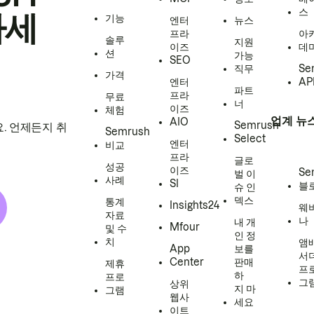
스
하세
기능
엔터
뉴스
프라
아
솔루
지원
이즈
데
션
가능
SEO
직무
Se
가격
엔터
AP
파트
프라
무료
너
이즈
체험
업계 뉴
AIO
Semrush
. 언제든지 취
Semrush
Select
엔터
비교
프라
글로
성공
이즈
Se
벌 이
사례
SI
블
슈 인
덱스
통계
Insights24
웨
자료
나
내 개
Mfour
및 수
인 정
치
앰
App
보를
서
Center
판매
제휴
프
하
프로
그
상위
지 마
그램
웹사
세요
이트