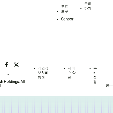
문의
무료
하기
도구
Sensor
개인정
서비
쿠
보처리
스 약
키
방침
관
설
h Holdings.
All
정
한국
.