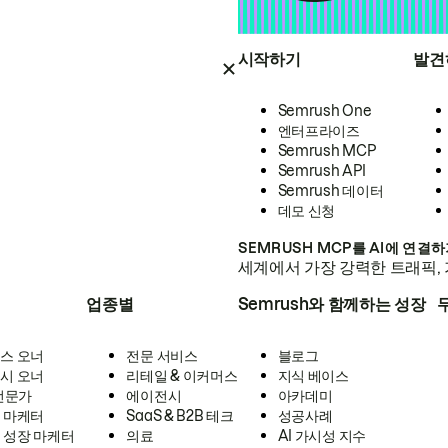
시작하기
발견
Semrush One
엔터프라이즈
Semrush MCP
Semrush API
Semrush 데이터
데모 신청
SEMRUSH MCP를 AI에 연결
세계에서 가장 강력한 트래픽, 
업종별
Semrush와 함께하는 성장
스 오너
전문 서비스
블로그
시 오너
리테일 & 이커머스
지식 베이스
 전문가
에이전시
아카데미
 마케터
SaaS & B2B 테크
성공사례
 성장 마케터
의료
AI 가시성 지수