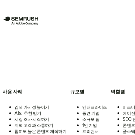
사용 사례
규모별
역할별
검색 가시성 높이기
엔터프라이즈
비즈니
AI의 추천 받기
중견 기업
에이전
시장 조사 시작하기
소규모 팀
SEO
지역 고객과 소통하기
1인 기업
콘텐츠
참여도 높은 콘텐츠 제작하기
프리랜서
풀스택