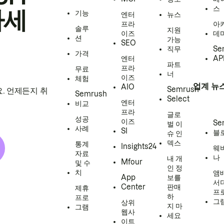
스
하세
기능
엔터
뉴스
프라
아
솔루
지원
이즈
데
션
가능
SEO
직무
Se
가격
엔터
AP
파트
프라
무료
너
이즈
체험
업계 뉴
AIO
Semrush
. 언제든지 취
Semrush
Select
엔터
비교
프라
글로
성공
이즈
Se
벌 이
사례
SI
블
슈 인
덱스
통계
Insights24
웨
자료
나
내 개
Mfour
및 수
인 정
치
앰
App
보를
서
Center
판매
제휴
프
하
프로
그
상위
지 마
그램
웹사
세요
이트