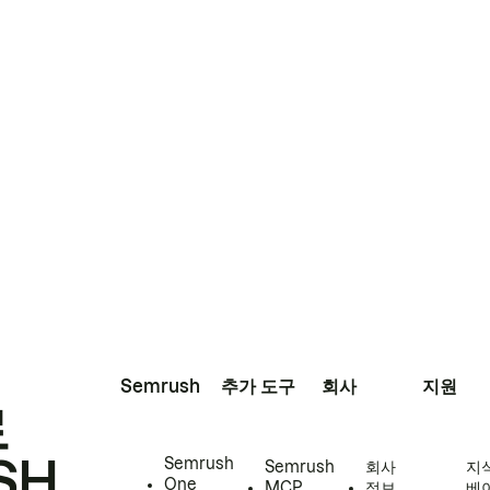
Semrush
추가 도구
회사
지원
로
SH
Semrush
Semrush
회사
지
One
MCP
정보
베