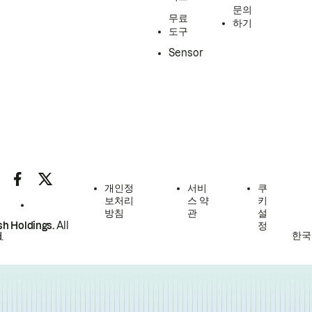
문의
무료
하기
도구
Sensor
개인정
서비
쿠
보처리
스 약
키
방침
관
설
h Holdings.
All
정
한국
.