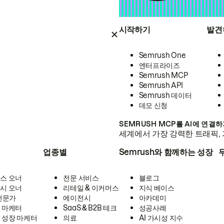
시작하기
발견
Semrush One
엔터프라이즈
Semrush MCP
Semrush API
Semrush 데이터
데모 신청
SEMRUSH MCP를 AI에 연결
세계에서 가장 강력한 트래픽, 
업종별
Semrush와 함께하는 성장
스 오너
전문 서비스
블로그
시 오너
리테일 & 이커머스
지식 베이스
 전문가
에이전시
아카데미
 마케터
SaaS & B2B 테크
성공사례
 성장 마케터
의료
AI 가시성 지수