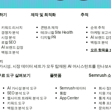
하기
제작 및 최적화
추적
키워드 리서치
콘텐츠 제작
순위 추적
경쟁자 분석
테크니컬 Site Health
마케팅 보고
시장 분석
디지털 PR
AI 브랜드 감
로컬 SEO
백링크 분석
AI 브랜드 감정
모든 항목을 
백링크 분석
하기
가시성, 시장 데이터 세트가 모두 탑재된 AI 어시스턴트를 만나보
무료 도구 살펴보기
플랫폼
Semrush 
AI 가시성 분석 도구
Semrush 데이터
회사 정
SEO 분석 도구
통합
지원 가
웹사이트 트래픽 분석 도구
App Center
통계 자
키워드 도구
제휴 프
백링크 분석 도구
문의하