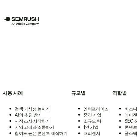
사용 사례
규모별
역할별
검색 가시성 높이기
엔터프라이즈
비즈니
AI의 추천 받기
중견 기업
에이전
시장 조사 시작하기
소규모 팀
SEO
지역 고객과 소통하기
1인 기업
콘텐츠
참여도 높은 콘텐츠 제작하기
프리랜서
풀스택