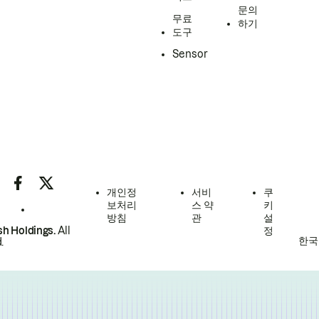
문의
무료
하기
도구
Sensor
개인정
서비
쿠
보처리
스 약
키
방침
관
설
h Holdings.
All
정
한국
.