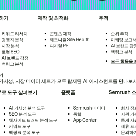
하기
제작 및 최적화
추적
키워드 리서치
콘텐츠 제작
순위 추적
경쟁자 분석
테크니컬 Site Health
마케팅 보고
시장 분석
디지털 PR
AI 브랜드 감
로컬 SEO
백링크 분석
AI 브랜드 감정
모든 항목을 
백링크 분석
하기
가시성, 시장 데이터 세트가 모두 탑재된 AI 어시스턴트를 만나보
무료 도구 살펴보기
플랫폼
Semrush 
AI 가시성 분석 도구
Semrush 데이터
회사 정
SEO 분석 도구
통합
지원 가
웹사이트 트래픽 분석 도구
App Center
통계 자
키워드 도구
제휴 프
백링크 분석 도구
문의하