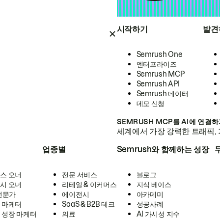
시작하기
발견
Semrush One
엔터프라이즈
Semrush MCP
Semrush API
Semrush 데이터
데모 신청
SEMRUSH MCP를 AI에 연결
세계에서 가장 강력한 트래픽, 
업종별
Semrush와 함께하는 성장
스 오너
전문 서비스
블로그
시 오너
리테일 & 이커머스
지식 베이스
 전문가
에이전시
아카데미
 마케터
SaaS & B2B 테크
성공사례
 성장 마케터
의료
AI 가시성 지수