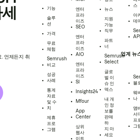
스
하세
기능
엔터
뉴스
프라
아
솔루
지원
이즈
데
션
가능
SEO
직무
Se
가격
엔터
AP
파트
프라
무료
너
이즈
체험
업계 뉴
AIO
Semrush
. 언제든지 취
Semrush
Select
엔터
비교
프라
글로
성공
이즈
Se
벌 이
사례
SI
블
슈 인
덱스
통계
Insights24
웨
자료
나
내 개
Mfour
및 수
인 정
치
앰
App
보를
서
Center
판매
제휴
프
하
프로
그
상위
지 마
그램
웹사
세요
이트