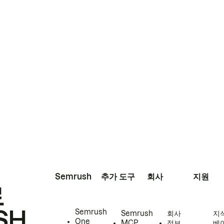
Semrush
추가 도구
회사
지원
로
SH
Semrush
Semrush
회사
지
One
MCP
정보
베