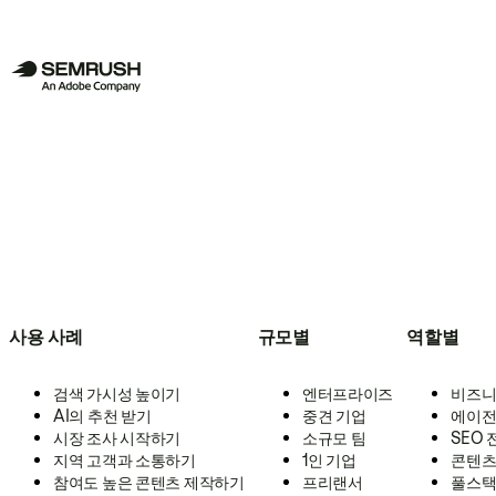
사용 사례
규모별
역할별
검색 가시성 높이기
엔터프라이즈
비즈니
AI의 추천 받기
중견 기업
에이전
시장 조사 시작하기
소규모 팀
SEO
지역 고객과 소통하기
1인 기업
콘텐츠
참여도 높은 콘텐츠 제작하기
프리랜서
풀스택