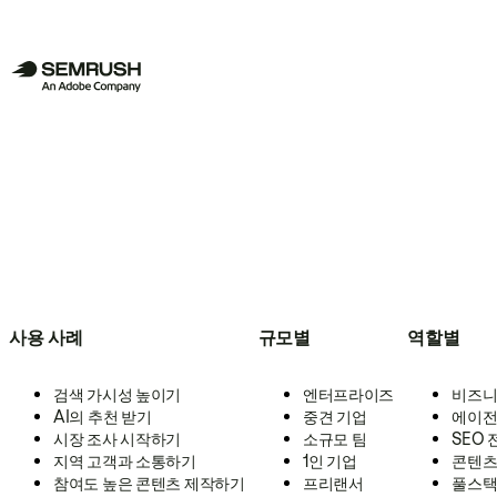
사용 사례
규모별
역할별
검색 가시성 높이기
엔터프라이즈
비즈니
AI의 추천 받기
중견 기업
에이전
시장 조사 시작하기
소규모 팀
SEO
지역 고객과 소통하기
1인 기업
콘텐츠
참여도 높은 콘텐츠 제작하기
프리랜서
풀스택