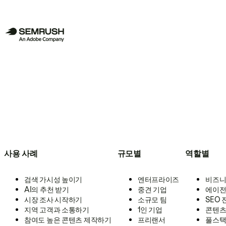
사용 사례
규모별
역할별
검색 가시성 높이기
엔터프라이즈
비즈니
AI의 추천 받기
중견 기업
에이전
시장 조사 시작하기
소규모 팀
SEO
지역 고객과 소통하기
1인 기업
콘텐츠
참여도 높은 콘텐츠 제작하기
프리랜서
풀스택