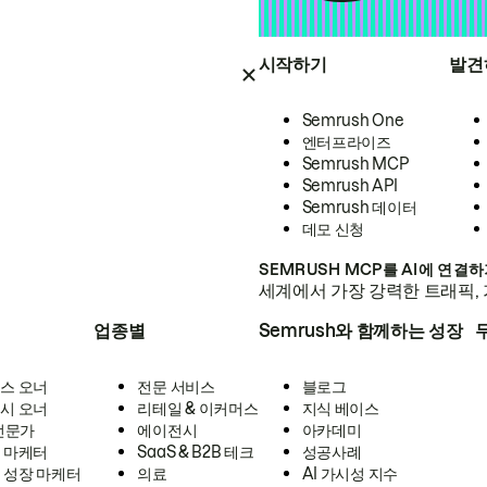
시작하기
발견
Semrush One
엔터프라이즈
Semrush MCP
Semrush API
Semrush 데이터
데모 신청
SEMRUSH MCP를 AI에 연결
세계에서 가장 강력한 트래픽, 
업종별
Semrush와 함께하는 성장
스 오너
전문 서비스
블로그
시 오너
리테일 & 이커머스
지식 베이스
 전문가
에이전시
아카데미
 마케터
SaaS & B2B 테크
성공사례
 성장 마케터
의료
AI 가시성 지수