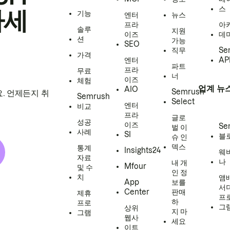
스
하세
기능
엔터
뉴스
프라
아
솔루
지원
이즈
데
션
가능
SEO
직무
Se
가격
엔터
AP
파트
프라
무료
너
이즈
체험
업계 뉴
AIO
Semrush
. 언제든지 취
Semrush
Select
엔터
비교
프라
글로
성공
이즈
Se
벌 이
사례
SI
블
슈 인
덱스
통계
Insights24
웨
자료
나
내 개
Mfour
및 수
인 정
치
앰
App
보를
서
Center
판매
제휴
프
하
프로
그
상위
지 마
그램
웹사
세요
이트