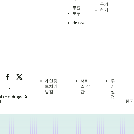
문의
무료
하기
도구
Sensor
개인정
서비
쿠
보처리
스 약
키
방침
관
설
h Holdings.
All
정
한국
.