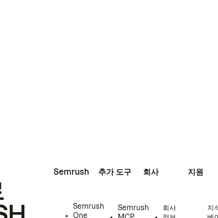
Semrush
추가 도구
회사
지원
로
SH
Semrush
Semrush
회사
지
One
MCP
정보
베