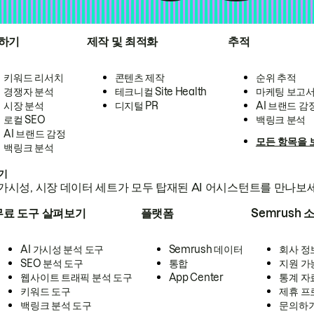
하기
제작 및 최적화
추적
키워드 리서치
콘텐츠 제작
순위 추적
경쟁자 분석
테크니컬 Site Health
마케팅 보고
시장 분석
디지털 PR
AI 브랜드 감
로컬 SEO
백링크 분석
AI 브랜드 감정
모든 항목을 
백링크 분석
하기
가시성, 시장 데이터 세트가 모두 탑재된 AI 어시스턴트를 만나보
무료 도구 살펴보기
플랫폼
Semrush 
AI 가시성 분석 도구
Semrush 데이터
회사 정
SEO 분석 도구
통합
지원 가
웹사이트 트래픽 분석 도구
App Center
통계 자
키워드 도구
제휴 프
백링크 분석 도구
문의하