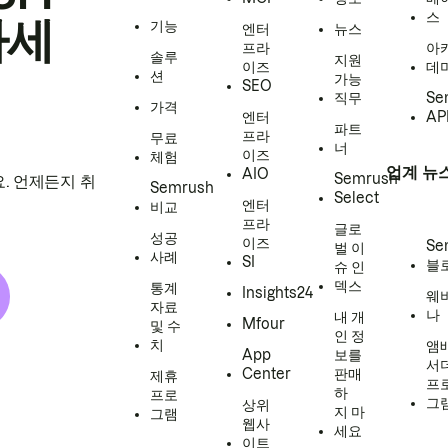
스
하세
기능
엔터
뉴스
프라
아
솔루
지원
이즈
데
션
가능
SEO
직무
Se
가격
엔터
AP
파트
프라
무료
너
이즈
체험
업계 뉴
AIO
Semrush
. 언제든지 취
Semrush
Select
엔터
비교
프라
글로
성공
이즈
Se
벌 이
사례
SI
블
슈 인
덱스
통계
Insights24
웨
자료
나
내 개
Mfour
및 수
인 정
치
앰
App
보를
서
Center
판매
제휴
프
하
프로
그
상위
지 마
그램
웹사
세요
이트