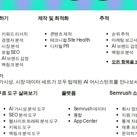
하기
제작 및 최적화
추적
키워드 리서치
콘텐츠 제작
순위 추적
경쟁자 분석
테크니컬 Site Health
마케팅 보고
시장 분석
디지털 PR
AI 브랜드 감
로컬 SEO
백링크 분석
AI 브랜드 감정
모든 항목을 
백링크 분석
하기
가시성, 시장 데이터 세트가 모두 탑재된 AI 어시스턴트를 만나보
무료 도구 살펴보기
플랫폼
Semrush 
AI 가시성 분석 도구
Semrush 데이터
회사 정
SEO 분석 도구
통합
지원 가
웹사이트 트래픽 분석 도구
App Center
통계 자
키워드 도구
제휴 프
백링크 분석 도구
문의하