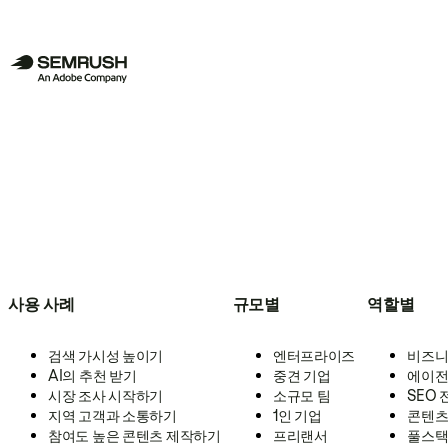
사용 사례
규모별
역할별
검색 가시성 높이기
엔터프라이즈
비즈니
AI의 추천 받기
중견 기업
에이전
시장 조사 시작하기
소규모 팀
SEO
지역 고객과 소통하기
1인 기업
콘텐츠
참여도 높은 콘텐츠 제작하기
프리랜서
풀스택