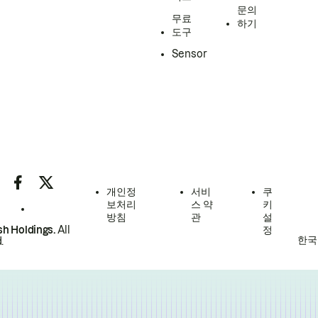
문의
무료
하기
도구
Sensor
개인정
서비
쿠
보처리
스 약
키
방침
관
설
h Holdings.
All
정
한국
.