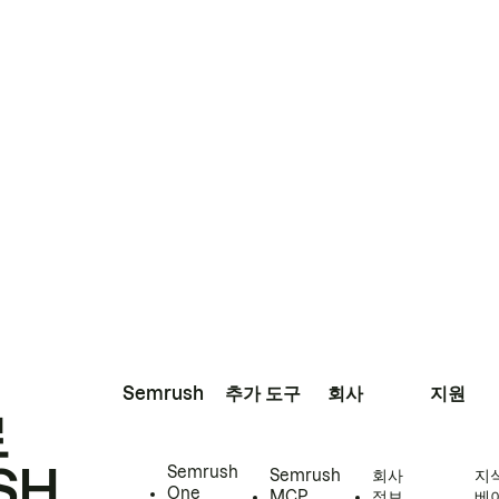
Semrush
추가 도구
회사
지원
로
SH
Semrush
Semrush
회사
지
One
MCP
정보
베