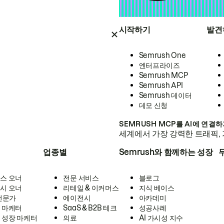
시작하기
발견
Semrush One
엔터프라이즈
Semrush MCP
Semrush API
Semrush 데이터
데모 신청
SEMRUSH MCP를 AI에 연결
세계에서 가장 강력한 트래픽, 
업종별
Semrush와 함께하는 성장
스 오너
전문 서비스
블로그
시 오너
리테일 & 이커머스
지식 베이스
 전문가
에이전시
아카데미
 마케터
SaaS & B2B 테크
성공사례
 성장 마케터
의료
AI 가시성 지수