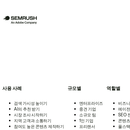
사용 사례
규모별
역할별
검색 가시성 높이기
엔터프라이즈
비즈니
AI의 추천 받기
중견 기업
에이전
시장 조사 시작하기
소규모 팀
SEO
지역 고객과 소통하기
1인 기업
콘텐츠
참여도 높은 콘텐츠 제작하기
프리랜서
풀스택