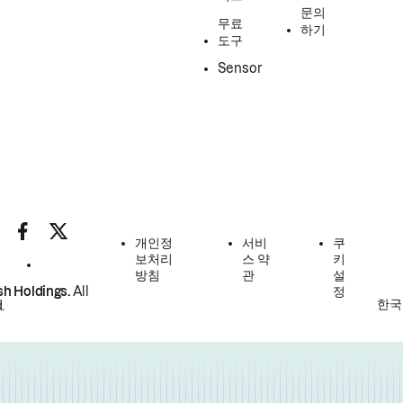
문의
무료
하기
도구
Sensor
개인정
서비
쿠
보처리
스 약
키
방침
관
설
h Holdings.
All
정
한국
.