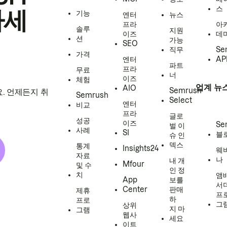
스
하세
기능
엔터
뉴스
프라
아
솔루
지원
이즈
데
션
가능
SEO
직무
Se
가격
엔터
AP
파트
프라
무료
너
이즈
체험
업계 뉴
AIO
Semrush
. 언제든지 취
Semrush
Select
엔터
비교
프라
글로
성공
이즈
Se
벌 이
사례
SI
블
슈 인
덱스
통계
Insights24
웨
자료
나
내 개
Mfour
및 수
인 정
치
앰
App
보를
서
Center
판매
제휴
프
하
프로
그
상위
지 마
그램
웹사
세요
이트