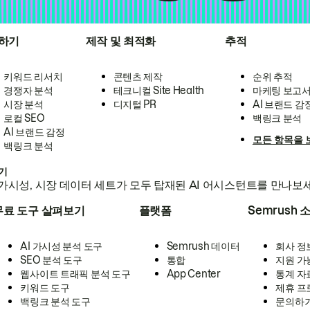
하기
제작 및 최적화
추적
키워드 리서치
콘텐츠 제작
순위 추적
경쟁자 분석
테크니컬 Site Health
마케팅 보고
시장 분석
디지털 PR
AI 브랜드 감
로컬 SEO
백링크 분석
AI 브랜드 감정
모든 항목을 
백링크 분석
하기
가시성, 시장 데이터 세트가 모두 탑재된 AI 어시스턴트를 만나보
무료 도구 살펴보기
플랫폼
Semrush 
AI 가시성 분석 도구
Semrush 데이터
회사 정
SEO 분석 도구
통합
지원 가
웹사이트 트래픽 분석 도구
App Center
통계 자
키워드 도구
제휴 프
백링크 분석 도구
문의하