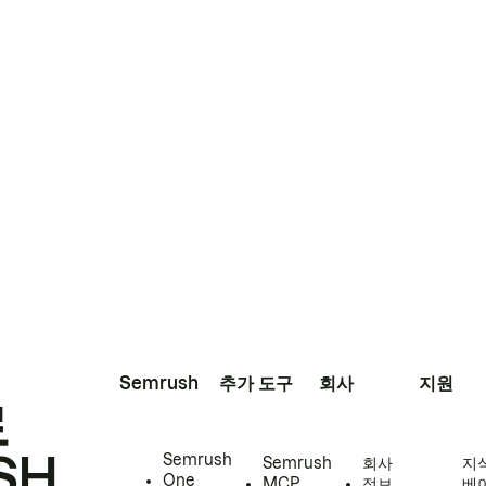
Semrush
추가 도구
회사
지원
로
SH
Semrush
Semrush
회사
지
One
MCP
정보
베