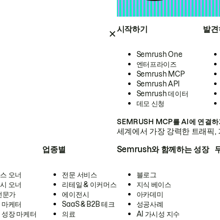
시작하기
발견
Semrush One
엔터프라이즈
Semrush MCP
Semrush API
Semrush 데이터
데모 신청
SEMRUSH MCP를 AI에 연결
세계에서 가장 강력한 트래픽, 
업종별
Semrush와 함께하는 성장
스 오너
전문 서비스
블로그
시 오너
리테일 & 이커머스
지식 베이스
 전문가
에이전시
아카데미
 마케터
SaaS & B2B 테크
성공사례
 성장 마케터
의료
AI 가시성 지수