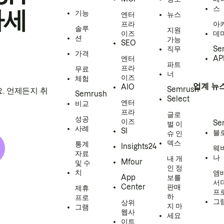
스
하세
기능
엔터
뉴스
프라
아
솔루
지원
이즈
데
션
가능
SEO
직무
Se
가격
엔터
AP
파트
프라
무료
너
이즈
체험
업계 뉴
AIO
Semrush
. 언제든지 취
Semrush
Select
엔터
비교
프라
글로
성공
이즈
Se
벌 이
사례
SI
블
슈 인
덱스
통계
Insights24
웨
자료
나
내 개
Mfour
및 수
인 정
치
앰
App
보를
서
Center
판매
제휴
프
하
프로
그
상위
지 마
그램
웹사
세요
이트