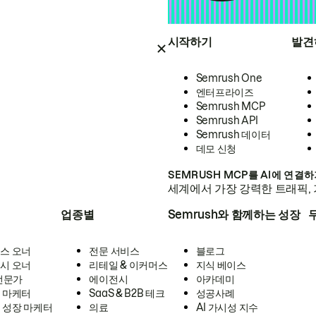
시작하기
발견
Semrush One
엔터프라이즈
Semrush MCP
Semrush API
Semrush 데이터
데모 신청
SEMRUSH MCP를 AI에 연결
세계에서 가장 강력한 트래픽, 
업종별
Semrush와 함께하는 성장
스 오너
전문 서비스
블로그
시 오너
리테일 & 이커머스
지식 베이스
 전문가
에이전시
아카데미
 마케터
SaaS & B2B 테크
성공사례
 성장 마케터
의료
AI 가시성 지수