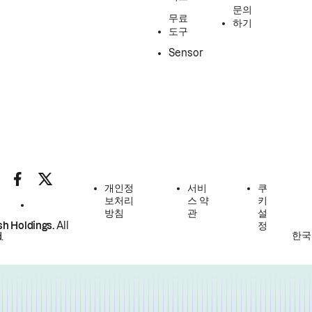
문의
무료
하기
도구
Sensor
개인정
서비
쿠
보처리
스 약
키
방침
관
설
h Holdings.
All
정
한국
.