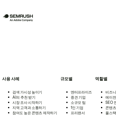
사용 사례
규모별
역할별
검색 가시성 높이기
엔터프라이즈
비즈니
AI의 추천 받기
중견 기업
에이전
시장 조사 시작하기
소규모 팀
SEO
지역 고객과 소통하기
1인 기업
콘텐츠
참여도 높은 콘텐츠 제작하기
프리랜서
풀스택