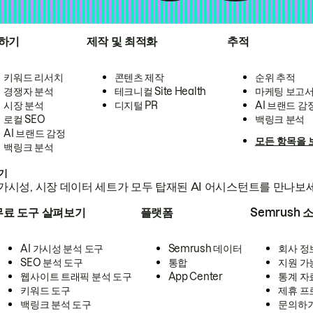
하기
제작 및 최적화
추적
키워드 리서치
콘텐츠 제작
순위 추적
경쟁자 분석
테크니컬 Site Health
마케팅 보고
시장 분석
디지털 PR
AI 브랜드 감
로컬 SEO
백링크 분석
AI 브랜드 감정
모든 항목을 
백링크 분석
하기
가시성, 시장 데이터 세트가 모두 탑재된 AI 어시스턴트를 만나보
무료 도구 살펴보기
플랫폼
Semrush 
AI 가시성 분석 도구
Semrush 데이터
회사 정
SEO 분석 도구
통합
지원 가
웹사이트 트래픽 분석 도구
App Center
통계 자
키워드 도구
제휴 프
백링크 분석 도구
문의하