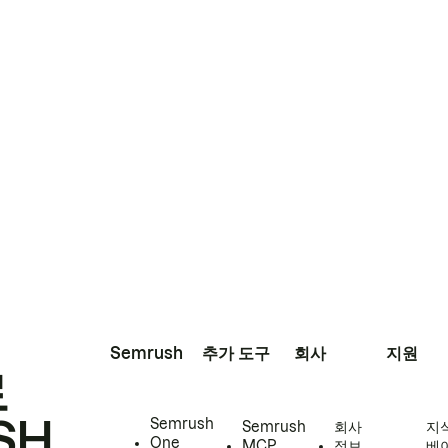
Semrush
추가 도구
회사
지원
로
SH
Semrush
Semrush
회사
지
One
MCP
정보
베