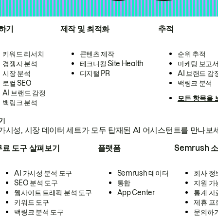
하기
제작 및 최적화
추적
키워드 리서치
콘텐츠 제작
순위 추적
경쟁자 분석
테크니컬 Site Health
마케팅 보고
시장 분석
디지털 PR
AI 브랜드 감
로컬 SEO
백링크 분석
AI 브랜드 감정
모든 항목을 
백링크 분석
하기
가시성, 시장 데이터 세트가 모두 탑재된 AI 어시스턴트를 만나보
무료 도구 살펴보기
플랫폼
Semrush 
AI 가시성 분석 도구
Semrush 데이터
회사 정
SEO 분석 도구
통합
지원 가
웹사이트 트래픽 분석 도구
App Center
통계 자
키워드 도구
제휴 프
백링크 분석 도구
문의하