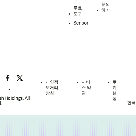
문의
무료
하기
도구
Sensor
개인정
서비
쿠
보처리
스 약
키
방침
관
설
h Holdings.
All
정
한국
.