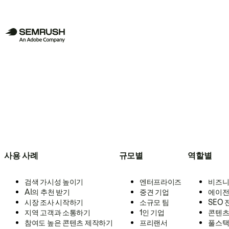
사용 사례
규모별
역할별
검색 가시성 높이기
엔터프라이즈
비즈니
AI의 추천 받기
중견 기업
에이전
시장 조사 시작하기
소규모 팀
SEO
지역 고객과 소통하기
1인 기업
콘텐츠
참여도 높은 콘텐츠 제작하기
프리랜서
풀스택